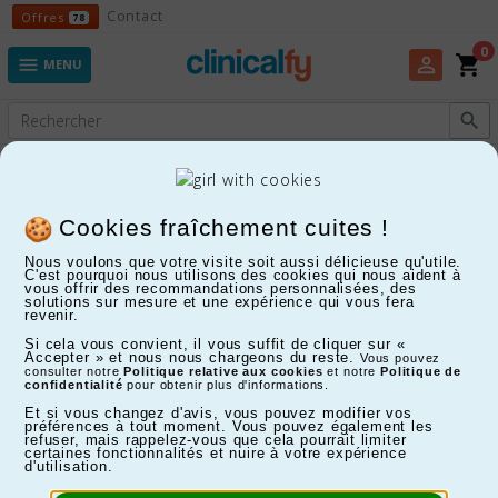
Offres
Contact
Offres
78
0
shopping_cart
perm_identity

MENU

Experts en Fitness, Enfants, Maison, Santé...
Autoclaves
Cookies fraîchement cuites !
Nous voulons que votre visite soit aussi délicieuse qu'utile.
C'est pourquoi nous utilisons des cookies qui nous aident à
FILTRER
vous offrir des recommandations personnalisées, des
solutions sur mesure et une expérience qui vous fera
revenir.
Affichage 1-3 de 3 article(s)
Si cela vous convient, il vous suffit de cliquer sur «
Accepter » et nous nous chargeons du reste.
Vous pouvez
consulter notre
Politique relative aux cookies
et notre
Politique de
confidentialité
pour obtenir plus d'informations.
Et si vous changez d'avis, vous pouvez modifier vos
préférences à tout moment. Vous pouvez également les
refuser, mais rappelez-vous que cela pourrait limiter
certaines fonctionnalités et nuire à votre expérience
d'utilisation.