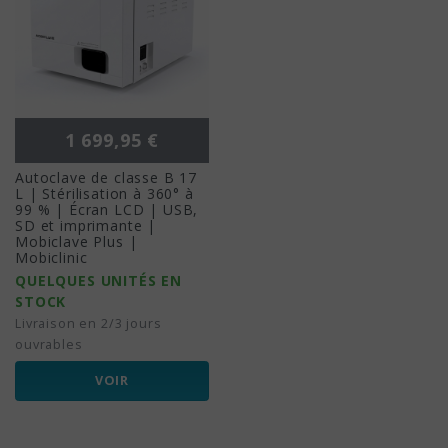
Prix
1 699,95 €
Autoclave de classe B 17
L | Stérilisation à 360° à
99 % | Écran LCD | USB,
SD et imprimante |
Mobiclave Plus |
Mobiclinic
QUELQUES UNITÉS EN
STOCK
Livraison en 2/3 jours
ouvrables
VOIR