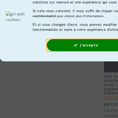
Il y a 5
solutions sur mesure et une expérience qui vous 
26,5kg - 54,33kg
(2)
tran
prop
Si cela vous convient, il vous suffit de cliquer 
musc
Prix
confidentialité
pour obtenir plus d'informations.
haut
88,00 € - 147,00 €
(1)
Et si vous changez d'avis, vous pouvez modifier
349,00 € - 420,00 €
(1)
Av
fonctionnalités et nuire à votre expérience d'utili
.
J'accepte
Co
Les 
préf
effi
Vélo d´
résista
Am
Écran 
réglabl
EVERES
Le c
poum
EN ST
rédu
Livraiso
Re
ouvrabl