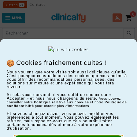
Offres
Contact
Offres
78
0
shopping_cart
perm_identity

MENU

Experts en Fitness, Enfants, Maison, Santé...
Autres équipements d'examen
Cookies fraîchement cuites !
Nous voulons que votre visite soit aussi délicieuse qu'utile.
C'est pourquoi nous utilisons des cookies qui nous aident à
FILTRER
vous offrir des recommandations personnalisées, des
solutions sur mesure et une expérience qui vous fera
revenir.
Affichage 1-2 de 2 article(s)
Si cela vous convient, il vous suffit de cliquer sur «
Accepter » et nous nous chargeons du reste.
Vous pouvez
consulter notre
Politique relative aux cookies
et notre
Politique de
confidentialité
pour obtenir plus d'informations.
Et si vous changez d'avis, vous pouvez modifier vos
préférences à tout moment. Vous pouvez également les
refuser, mais rappelez-vous que cela pourrait limiter
certaines fonctionnalités et nuire à votre expérience
d'utilisation.