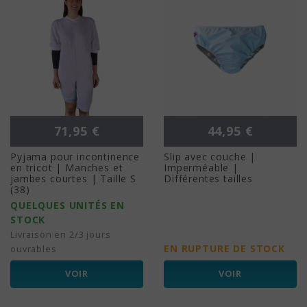
Prix
Prix
71,95 €
44,95 €
Pyjama pour incontinence
Slip avec couche |
en tricot | Manches et
Imperméable |
jambes courtes | Taille S
Différentes tailles
(38)
QUELQUES UNITÉS EN
STOCK
Livraison en 2/3 jours
EN RUPTURE DE STOCK
ouvrables
VOIR
VOIR