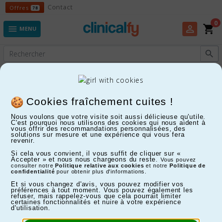
Offres
Contact
Offres
78
0
shopping_cart
perm_identity

MENU

Experts en Fitness, Enfants, Maison, Santé...
Pyjamas et sous-vêtements pour
Cookies fraîchement cuites !
l'incontinence
Nous voulons que votre visite soit aussi délicieuse qu'utile.
C'est pourquoi nous utilisons des cookies qui nous aident à
vous offrir des recommandations personnalisées, des
solutions sur mesure et une expérience qui vous fera
FILTRER
revenir.
Affichage 1-5 de 5 article(s)
Si cela vous convient, il vous suffit de cliquer sur «
Accepter » et nous nous chargeons du reste.
Vous pouvez
consulter notre
Politique relative aux cookies
et notre
Politique de
confidentialité
pour obtenir plus d'informations.
Et si vous changez d'avis, vous pouvez modifier vos
préférences à tout moment. Vous pouvez également les
refuser, mais rappelez-vous que cela pourrait limiter
certaines fonctionnalités et nuire à votre expérience
d'utilisation.