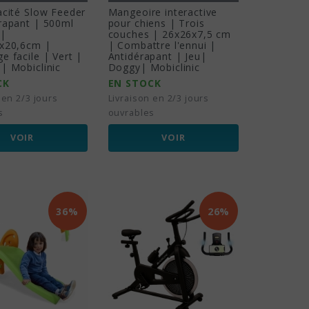
acité Slow Feeder
Mangeoire interactive
rapant | 500ml
pour chiens | Trois
 |
couches | 26x26x7,5 cm
6x20,6cm |
| Combattre l'ennui |
e facile | Vert |
Antidérapant | Jeu|
| Mobiclinic
Doggy| Mobiclinic
CK
EN STOCK
 en 2/3 jours
Livraison en 2/3 jours
s
ouvrables
VOIR
VOIR
36%
26%