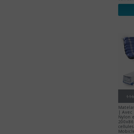
Pri
116
Matelas
| Avec
Nylon 
200x86
cellule
Mobicli