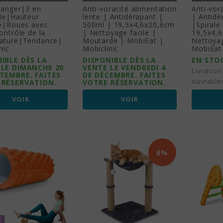
langer|3 en
Anti-voracité alimentation
Anti-vor
ble|Hauteur
lente | Antidérapant |
| Antidé
le|Roues avec
500ml | 19,5x4,6x20,6cm
|Spirale
ontrôle de la
| Nettoyage facile |
19,5x4,
ature|Tendance|
Moutarde | MobiEat |
Nettoyag
nic
Mobiclinic
MobiEat 
IBLE DÈS LA
DISPONIBLE DÈS LA
EN STO
 LE DIMANCHE 20
VENTE LE VENDREDI 4
Livraison
TEMBRE. FAITES
DE DÉCEMBRE. FAITES
ouvrable
 RÉSERVATION.
VOTRE RÉSERVATION.
VOIR
VOIR
6%