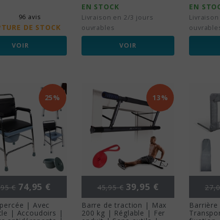
EN STOCK
EN STO
96 avis
Livraison en 2/3 jours
Livraison
PTURE DE STOCK
ouvrables
ouvrable
VOIR
VOIR
25%
13%
x de base
Prix
Prix de base
Prix
Prix
74,95 €
39,95 €
,95 €
45,95 €
27,0
 percée | Avec
Barre de traction | Max
Barrière 
le | Accoudoirs |
200 kg | Réglable | Fer
Transpor