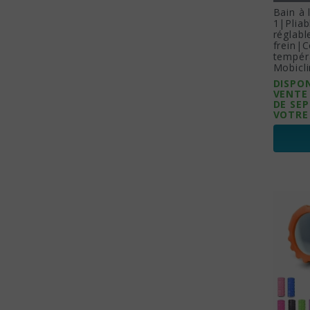
Bain à 
1|Plia
réglab
frein|C
tempér
Mobicli
DISPON
VENTE
DE SEP
VOTRE