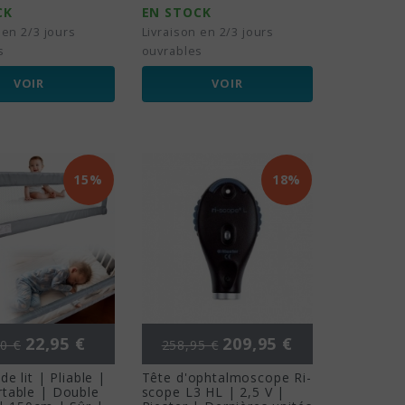
CK
EN STOCK
 en 2/3 jours
Livraison en 2/3 jours
s
ouvrables
VOIR
VOIR
15%
18%
 de base
Prix
Prix de base
Prix
22,95 €
209,95 €
0 €
258,95 €
de lit | Pliable |
Tête d'ophtalmoscope Ri-
table | Double
scope L3 HL | 2,5 V |