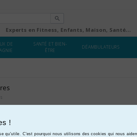

Experts en Fitness, Enfants, Maison, Santé...
UX DE
SANTÉ ET BIEN-
DÉAMBULATEURS
AGNIE
ÊTRE
MATÉRIEL
MÉDICAL
res
es
es !
use qu'utile. C'est pourquoi nous utilisons des cookies qui nous aid