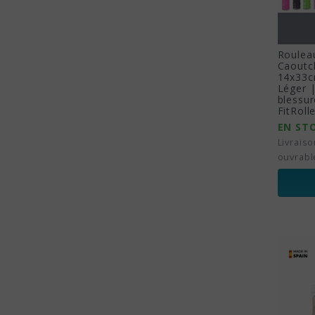
Roulea
Caoutc
14x33c
Léger |
blessu
FitRoll
EN ST
Livraiso
ouvrabl