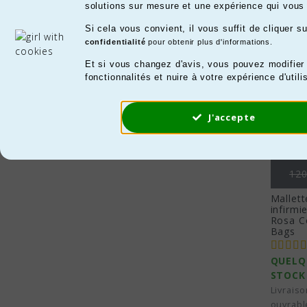
Il y a 7
solutions sur mesure et une expérience qui vous 
Si cela vous convient, il vous suffit de cliquer 
confidentialité
pour obtenir plus d'informations.
Et si vous changez d'avis, vous pouvez modifier
fonctionnalités et nuire à votre expérience d'utili
J'accepte
Pri
120
Mallett
infirmi
Rosa C
Bags
QUELQ
STOCK
Livraiso
ouvrabl