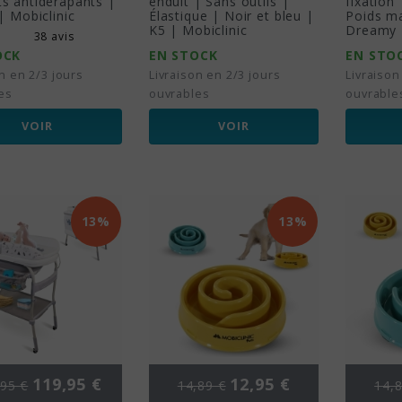
s antidérapants |
enduit | Sans outils |
fixation
| Mobiclinic
Élastique | Noir et bleu |
Poids m
K5 | Mobiclinic
Dreamy |
38 avis
OCK
EN STOCK
EN STO
n en 2/3 jours
Livraison en 2/3 jours
Livraison
es
ouvrables
ouvrable
VOIR
VOIR
13%
13%
 de base
Prix
Prix de base
Prix
Prix
119,95 €
12,95 €
95 €
14,89 €
14,8