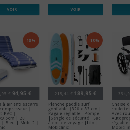
VOIR
VOIR
18%
13%
x de base
Prix
Prix de base
Prix
Prix 
94,95 €
189,95 €
,95 €
218,44 €
334,9
 à air anti escarre
Planche paddle surf
Chaise d
 compresseur |
gonflable |320 x 83 cm |
roulette
et PVC |
Pagaie réglable |Pompe
Avec rou
x9.5cm | 20
|Sangle de sécurité |Sac
Autopro
s | Bleu | Mobi 2 |
à dos de voyage |Lilo |
réglable
nic
Mobiclinic
Mobicilin