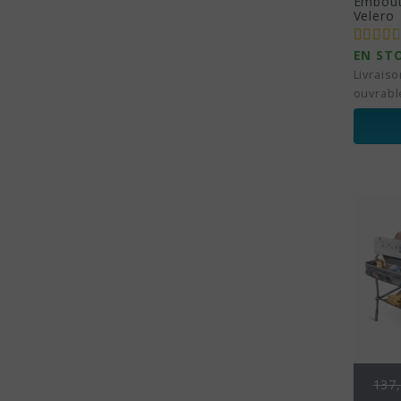
Embout
Velero 
EN ST
Livraiso
ouvrabl
Prix
137,