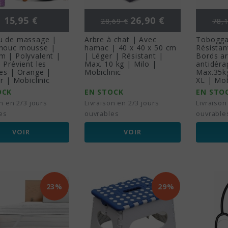
Prix
Prix de base
Prix
Prix
15,95 €
26,90 €
28,69 €
78,1
u de massage |
Arbre à chat | Avec
Tobogga
houc mousse |
hamac | 40 x 40 x 50 cm
Résistan
m | Polyvalent |
| Léger | Résistant |
Bords ar
 Prévient les
Max. 10 kg | Milo |
antidéra
res | Orange |
Mobiclinic
Max.35kg
er | Mobiclinic
XL | Mob
OCK
EN STOCK
EN STO
n en 2/3 jours
Livraison en 2/3 jours
Livraison
es
ouvrables
ouvrable
VOIR
VOIR
23%
29%