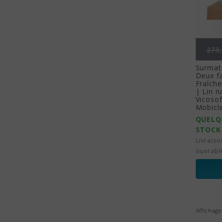
Prix
273,
Surmat
Deux f
Fraîch
| Lin n
Vicosof
Mobicli
QUELQ
STOCK
Livraiso
ouvrabl
Affichage