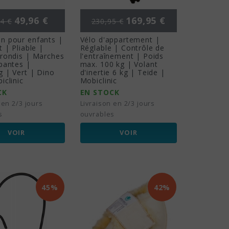
 de base
Prix
Prix de base
Prix
49,96 €
169,95 €
4 €
230,95 €
n pour enfants |
Vélo d'appartement |
t | Pliable |
Réglable | Contrôle de
rondis | Marches
l'entraînement | Poids
pantes |
max. 100 kg | Volant
 | Vert | Dino
d'inertie 6 kg | Teide |
iclinic
Mobiclinic
CK
EN STOCK
 en 2/3 jours
Livraison en 2/3 jours
s
ouvrables
VOIR
VOIR
45%
42%