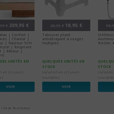
 de base
Prix
Prix de base
Prix
Prix
209,95 €
18,95 €
95 €
26,95 €
58,9
elas | Confort |
Tabouret pliant
Stéthosc
aces | Chaleur |
antidérapant à usages
Aluminiu
eur | Hauteur 5cm
multiples
Riester 
aturel | Respirant
t | Rêveur |
nic
UES UNITÉS EN
QUELQUES UNITÉS EN
QUELQU
STOCK
STOCK
n en 2/3 jours
Livraison en 2/3 jours
Livraison
es
ouvrables
ouvrable
VOIR
VOIR
 1-24 de 78 article(s)