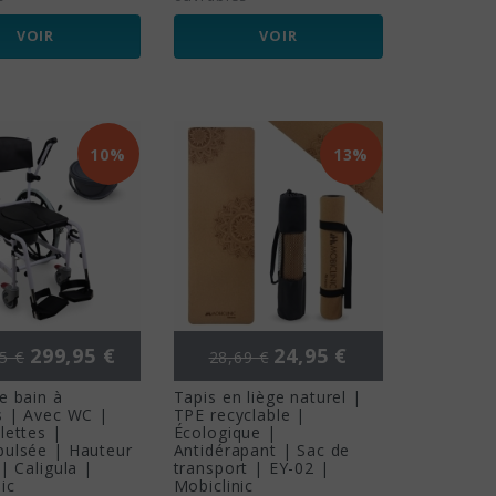
VOIR
VOIR
10%
13%
de base
Prix
Prix de base
Prix
299,95 €
24,95 €
5 €
28,69 €
e bain à
Tapis en liège naturel |
s | Avec WC |
TPE recyclable |
lettes |
Écologique |
pulsée | Hauteur
Antidérapant | Sac de
 | Caligula |
transport | EY-02 |
ic
Mobiclinic