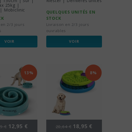
 | 150cm | Sûr |
Riester | Dernières unités
ax 25kg |
 Mobiclinic
QUELQUES UNITÉS EN
CK
STOCK
 en 2/3 jours
Livraison en 2/3 jours
s
ouvrables
VOIR
VOIR
13%
8%
 de base
Prix
Prix de base
Prix
12,95 €
18,95 €
9 €
20,64 €