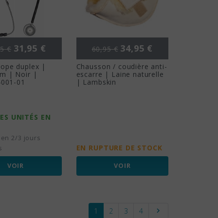
 de base
Prix
Prix de base
Prix
31,95 €
34,95 €
5 €
60,95 €
ope duplex |
Chausson / coudière anti-
m | Noir |
escarre | Laine naturelle
4001-01
| Lambskin
ES UNITÉS EN
 en 2/3 jours
EN RUPTURE DE STOCK
s
VOIR
VOIR
Suivant
1
2
3
4
