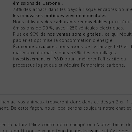
émissions de Carbone
.
78% des achats dans les pays à risque encadrés pour
les mauvaises pratiques environnementales
.
Nous utilisons
des carburants renouvelables
pour rédui
émissions de 90 %, avec +250 véhicules électriques.
Plus de 90% de
nos ventes sont digitales
, ce qui réduit
papier et optimise la consommation d'énergie.
Économie circulaire :
nous avons de l'éclairage LED et 
matériaux alternatifs dans 53 % des emballages.
Investissement en R&D
pour améliorer l’efficacité du
processus logistique et réduire l’empreinte carbone.
un hamac, vos animaux trouveront donc dans ce design 2 en 1 
ment. De cette façon, nous localiserons toujours notre chat e
érer sa nature féline contre notre canapé ou d'autres biens de
 qui remplit pour eux une
fonction déstressante
et évite des