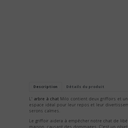
Description
Détails du produit
L'
arbre à chat
Milo contient deux griffoirs et 
espace idéal pour leur repos et leur divertisse
serons calmes.
Le griffoir aidera à empêcher notre chat de lib
maison, causant des dommages. C'est un objet