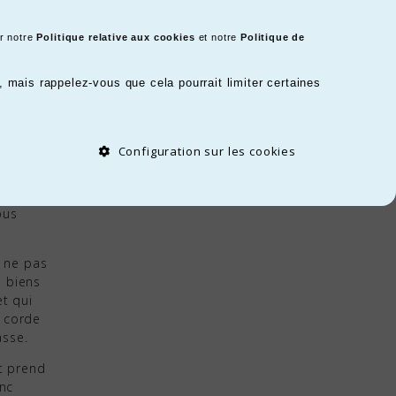
r notre
Politique relative aux cookies
et notre
Politique de
mais rappelez-vous que cela pourrait limiter certaines
Configuration sur les cookies
iffoirs
lément
De
ous
à ne pas
s biens
t qui
a corde
asse.
et prend
nc