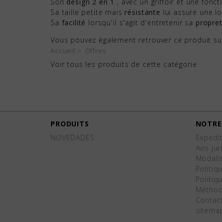
Son
design 2 en 1
, avec un griffoir et une fon
Sa taille petite mais
résistante
lui assure une l
Sa
facilité
lorsqu'il s'agit d'entretenir sa
propre
Vous pouvez également retrouver ce produit su
Accueil
Offres
Voir tous les produits de cette catégorie
PRODUITS
NOTRE
NOVEDADES
Expédit
Avis ju
Modalit
Politiq
Politiq
Méthod
Contac
sitema