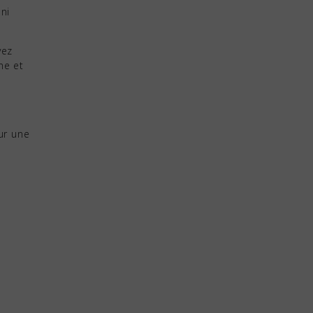
ni
vez
ne et
ur une