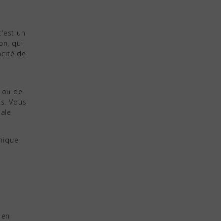
c'est un
on, qui
acité de
s ou de
ts. Vous
male
inique
 en