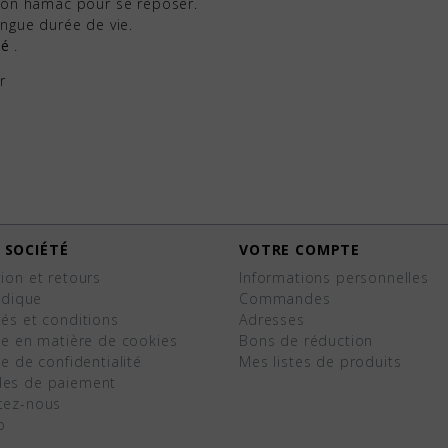
ction hamac pour se reposer.
ongue durée de vie.
té
.
r
 SOCIÉTÉ
VOTRE COMPTE
ion et retours
Informations personnelles
ridique
Commandes
és et conditions
Adresses
ue en matière de cookies
Bons de réduction
ue de confidentialité
Mes listes de produits
es de paiement
tez-nous
p