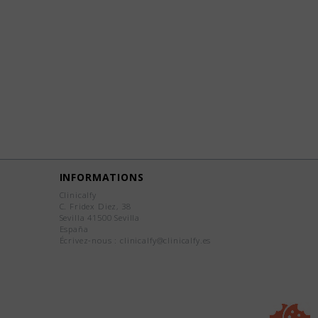
INFORMATIONS
Clinicalfy
C. Fridex Diez, 38
Sevilla 41500 Sevilla
España
Écrivez-nous :
clinicalfy@clinicalfy.es