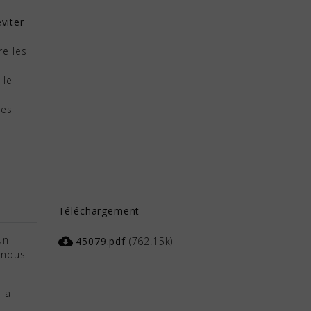
éviter
re les
 le
des
Téléchargement
un
cloud_download
45079.pdf
(762.15k)
t nous
 la