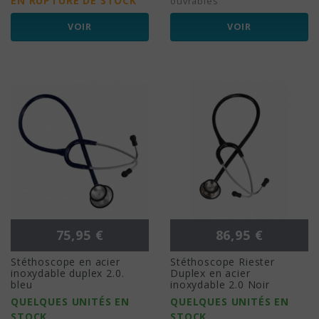
EN RUPTURE DE STOCK
ouvrables
VOIR
VOIR
Prix
Prix
75,95 €
86,95 €
Stéthoscope en acier
Stéthoscope Riester
inoxydable duplex 2.0.
Duplex en acier
bleu
inoxydable 2.0 Noir
QUELQUES UNITÉS EN
QUELQUES UNITÉS EN
STOCK
STOCK