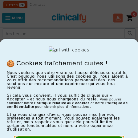
Offres
Contact
Offres
78
0
shopping_cart
perm_identity

MENU

Experts en Fitness, Enfants, Maison, Santé...
Stéthoscopes Riester
Cookies fraîchement cuites !
Nous voulons que votre visite soit aussi délicieuse qu'utile.
C'est pourquoi nous utilisons des cookies qui nous aident à
FILTRER
vous offrir des recommandations personnalisées, des
solutions sur mesure et une expérience qui vous fera
revenir.
Affichage 1-14 de 14 article(s)
Si cela vous convient, il vous suffit de cliquer sur «
Accepter » et nous nous chargeons du reste.
Vous pouvez
39%
45%
consulter notre
Politique relative aux cookies
et notre
Politique de
confidentialité
pour obtenir plus d'informations.
Et si vous changez d'avis, vous pouvez modifier vos
préférences à tout moment. Vous pouvez également les
refuser, mais rappelez-vous que cela pourrait limiter
certaines fonctionnalités et nuire à votre expérience
d'utilisation.