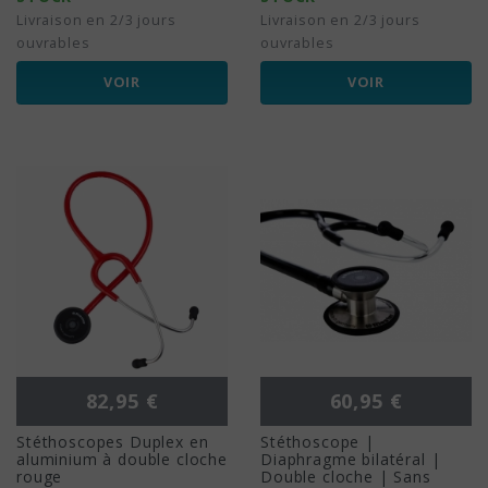
Livraison en 2/3 jours
Livraison en 2/3 jours
ouvrables
ouvrables
VOIR
VOIR
Prix
Prix
82,95 €
60,95 €
Stéthoscopes Duplex en
Stéthoscope |
aluminium à double cloche
Diaphragme bilatéral |
rouge
Double cloche | Sans