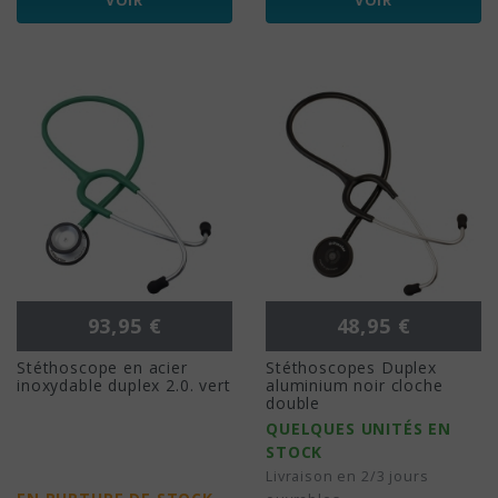
VOIR
VOIR
Prix
Prix
93,95 €
48,95 €
Stéthoscope en acier
Stéthoscopes Duplex
inoxydable duplex 2.0. vert
aluminium noir cloche
double
QUELQUES UNITÉS EN
STOCK
Livraison en 2/3 jours