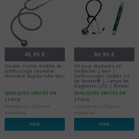
Prix
Prix
45,95 €
84,95 €
Double cloche modèle de
Kit pour étudiants en
stéthoscope néonatal
médecine | Noir |
Neonatal Duplex tube bleu
Stéthoscopes Duplex 2.0
de Riester® | Lampe de
diagnostic LED | Riester
QUELQUES UNITÉS EN
QUELQUES UNITÉS EN
STOCK
STOCK
Livraison en 2/3 jours
Livraison en 2/3 jours
ouvrables
ouvrables
VOIR
VOIR