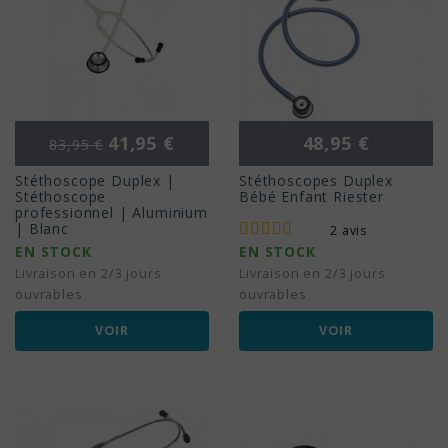
Prix de base
Prix
Prix
41,95 €
48,95 €
83,95 €
Stéthoscope Duplex |
Stéthoscopes Duplex
Stéthoscope
Bébé Enfant Riester
professionnel | Aluminium
| Blanc
2 avis
EN STOCK
EN STOCK
Livraison en 2/3 jours
Livraison en 2/3 jours
ouvrables
ouvrables
VOIR
VOIR