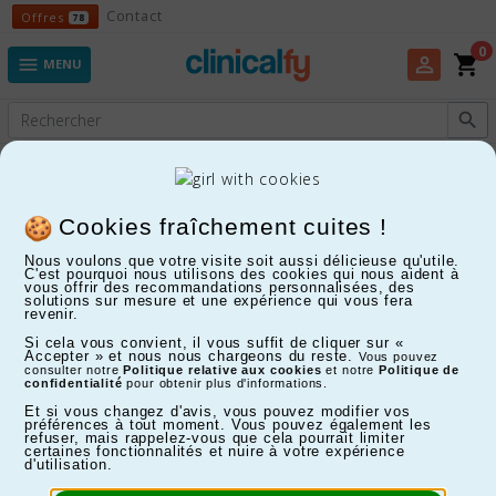
Offres
Contact
Offres
78
0
shopping_cart
perm_identity

MENU

Experts en Fitness, Enfants, Maison, Santé...
Aides pour l'habillement
Cookies fraîchement cuites !
Nous voulons que votre visite soit aussi délicieuse qu'utile.
C'est pourquoi nous utilisons des cookies qui nous aident à
FILTRER
vous offrir des recommandations personnalisées, des
solutions sur mesure et une expérience qui vous fera
revenir.
Affichage 1-11 de 11 article(s)
Si cela vous convient, il vous suffit de cliquer sur «
Accepter » et nous nous chargeons du reste.
Vous pouvez
consulter notre
Politique relative aux cookies
et notre
Politique de
confidentialité
pour obtenir plus d'informations.
Et si vous changez d'avis, vous pouvez modifier vos
préférences à tout moment. Vous pouvez également les
refuser, mais rappelez-vous que cela pourrait limiter
certaines fonctionnalités et nuire à votre expérience
d'utilisation.