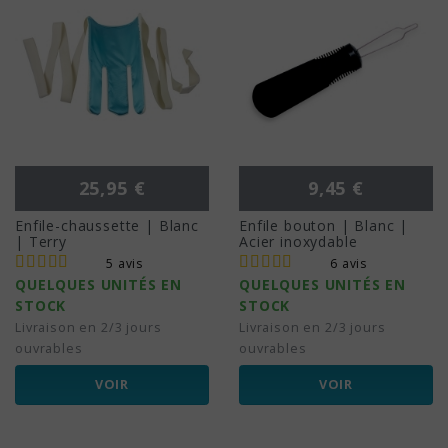
Prix
Prix
25,95 €
9,45 €
Enfile-chaussette | Blanc
Enfile bouton | Blanc |
| Terry
Acier inoxydable
5 avis
6 avis
QUELQUES UNITÉS EN
QUELQUES UNITÉS EN
STOCK
STOCK
Livraison en 2/3 jours
Livraison en 2/3 jours
ouvrables
ouvrables
VOIR
VOIR