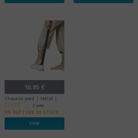
Prix
10,95 €
Chausse-pied | Métal |
2 avis
EN RUPTURE DE STOCK
VOIR