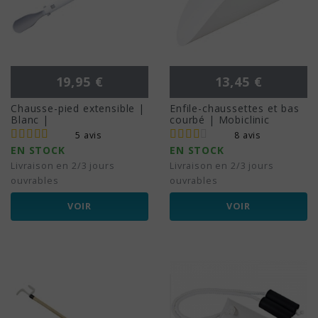
Prix
Prix
19,95 €
13,45 €
Chausse-pied extensible |
Enfile-chaussettes et bas
Blanc |
courbé | Mobiclinic
5 avis
8 avis
EN STOCK
EN STOCK
Livraison en 2/3 jours
Livraison en 2/3 jours
ouvrables
ouvrables
VOIR
VOIR