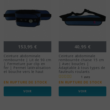
Prix
Prix
153,95 €
40,95 €
Ceinture abdominale
Ceinture abdominale
rembourrée | Lit de 90 cm
rembourrée chaise 15 cm
| Fermeture par clip en
| Avec boucles |
fer | Permet latéralisation
Adaptable à tous types de
et bouche vers le haut
fauteuils roulants
1 avis
EN RUPTURE DE STOCK
EN RUPTURE DE STOCK
VOIR
VOIR