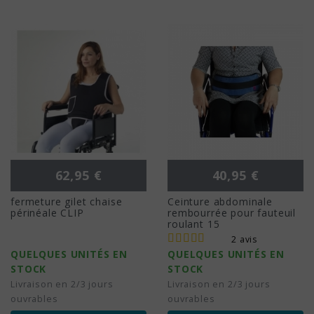
Prix
Prix
62,95 €
40,95 €
fermeture gilet chaise
Ceinture abdominale
périnéale CLIP
rembourrée pour fauteuil
roulant 15
2 avis
QUELQUES UNITÉS EN
QUELQUES UNITÉS EN
STOCK
STOCK
Livraison en 2/3 jours
Livraison en 2/3 jours
ouvrables
ouvrables