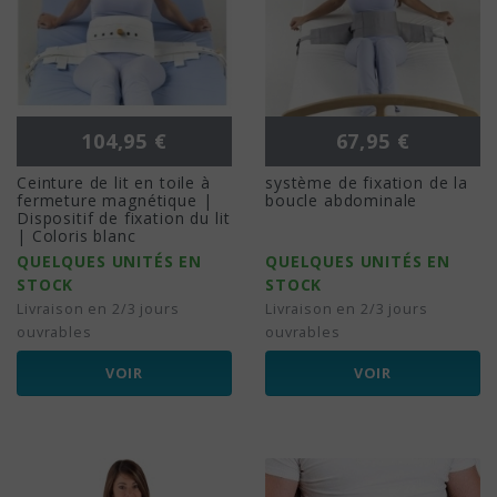
Prix
Prix
104,95 €
67,95 €
Ceinture de lit en toile à
système de fixation de la
fermeture magnétique |
boucle abdominale
Dispositif de fixation du lit
| Coloris blanc
QUELQUES UNITÉS EN
QUELQUES UNITÉS EN
STOCK
STOCK
Livraison en 2/3 jours
Livraison en 2/3 jours
ouvrables
ouvrables
VOIR
VOIR