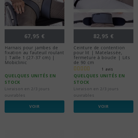
Prix
Prix
67,95 €
82,95 €
Harnais pour jambes de
Ceinture de contention
fixation au fauteuil roulant
pour lit | Matelassée,
| Taille 1 (27-37 cm) |
fermeture à boucle | Lits
Mobiclinic
de 90 cm
1 avis
QUELQUES UNITÉS EN
QUELQUES UNITÉS EN
STOCK
STOCK
Livraison en 2/3 jours
Livraison en 2/3 jours
ouvrables
ouvrables
VOIR
VOIR