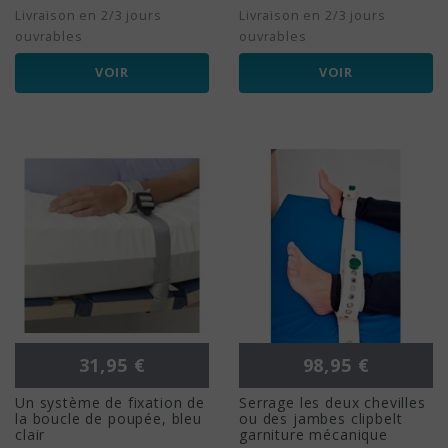
Livraison en 2/3 jours
Livraison en 2/3 jours
ouvrables
ouvrables
VOIR
VOIR
Prix
Prix
31,95 €
98,95 €
Un système de fixation de
Serrage les deux chevilles
la boucle de poupée, bleu
ou des jambes clipbelt
clair
garniture mécanique