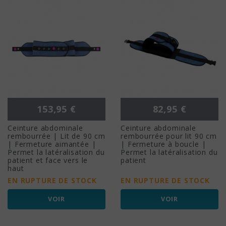
Prix
Prix
153,95 €
82,95 €
Ceinture abdominale
Ceinture abdominale
rembourrée | Lit de 90 cm
rembourrée pour lit 90 cm
| Fermeture aimantée |
| Fermeture à boucle |
Permet la latéralisation du
Permet la latéralisation du
patient et face vers le
patient
haut
EN RUPTURE DE STOCK
EN RUPTURE DE STOCK
VOIR
VOIR