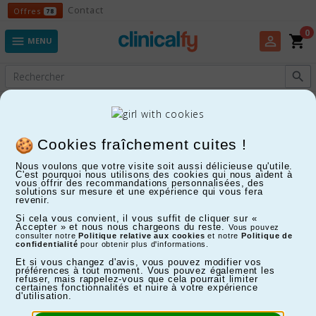
Offres
Contact
Offres
78
0
shopping_cart
perm_identity

MENU

Experts en Fitness, Enfants, Maison, Santé...
Systèmes de contention
Cookies fraîchement cuites !
Nous voulons que votre visite soit aussi délicieuse qu'utile.
C'est pourquoi nous utilisons des cookies qui nous aident à
FILTRER
vous offrir des recommandations personnalisées, des
solutions sur mesure et une expérience qui vous fera
revenir.
Affichage 1-24 de 32 article(s)
Si cela vous convient, il vous suffit de cliquer sur «
Accepter » et nous nous chargeons du reste.
Vous pouvez
consulter notre
Politique relative aux cookies
et notre
Politique de
confidentialité
pour obtenir plus d'informations.
Et si vous changez d'avis, vous pouvez modifier vos
préférences à tout moment. Vous pouvez également les
refuser, mais rappelez-vous que cela pourrait limiter
certaines fonctionnalités et nuire à votre expérience
d'utilisation.