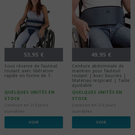
Prix
Prix
53,95 €
49,95 €
Sous réserve de fauteuil
Ceinture abdominale de
roulant avec libération
maintien pour fauteuil
rapide en forme de T-
roulant | Avec boucles |
Matériau respirant | Taille
ajustable
QUELQUES UNITÉS EN
QUELQUES UNITÉS EN
STOCK
STOCK
Livraison en 2/3 jours
Livraison en 2/3 jours
ouvrables
ouvrables
VOIR
VOIR