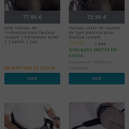
Prix
Prix
77,95 €
72,95 €
Gilet harnais de
Harnais veste de soutien
contention pour fauteuil
de type plastron pour
roulant | Fermeture éclair
fauteuil roulant
| 3 tailles | Gris
1 avis
QUELQUES UNITÉS EN
STOCK
Livraison en 2/3 jours
EN RUPTURE DE STOCK
ouvrables
VOIR
VOIR