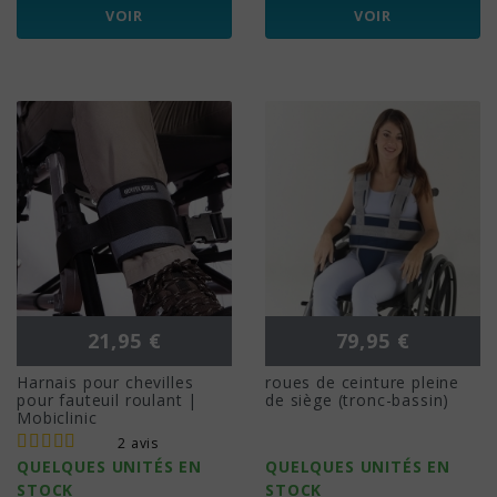
VOIR
VOIR
Prix
Prix
21,95 €
79,95 €
Harnais pour chevilles
roues de ceinture pleine
pour fauteuil roulant |
de siège (tronc-bassin)
Mobiclinic
2 avis
QUELQUES UNITÉS EN
QUELQUES UNITÉS EN
STOCK
STOCK