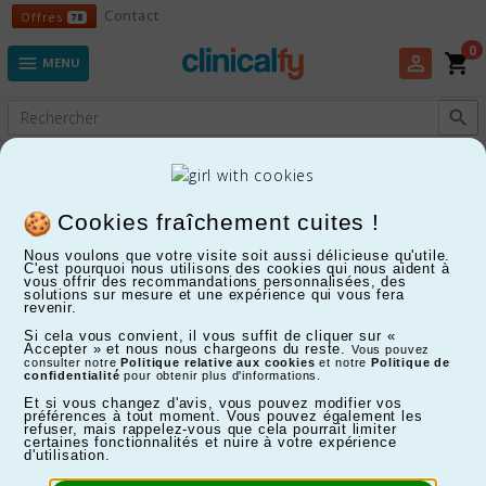
Offres
Contact
Offres
78
0
shopping_cart
perm_identity

MENU

Experts en Fitness, Enfants, Maison, Santé...
Roues de yoga
Cookies fraîchement cuites !
Nous voulons que votre visite soit aussi délicieuse qu'utile.
C'est pourquoi nous utilisons des cookies qui nous aident à
FILTRER
vous offrir des recommandations personnalisées, des
solutions sur mesure et une expérience qui vous fera
revenir.
Affichage 1-2 de 2 article(s)
Si cela vous convient, il vous suffit de cliquer sur «
Accepter » et nous nous chargeons du reste.
Vous pouvez
consulter notre
Politique relative aux cookies
et notre
Politique de
confidentialité
pour obtenir plus d'informations.
Et si vous changez d'avis, vous pouvez modifier vos
préférences à tout moment. Vous pouvez également les
refuser, mais rappelez-vous que cela pourrait limiter
certaines fonctionnalités et nuire à votre expérience
d'utilisation.