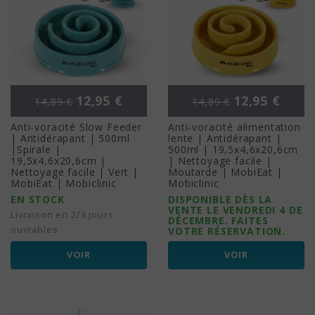
Prix de base
Prix
Prix de base
Prix
12,95 €
12,95 €
14,89 €
14,89 €
Anti-voracité Slow Feeder
Anti-voracité alimentation
| Antidérapant | 500ml
lente | Antidérapant |
|Spirale |
500ml | 19,5x4,6x20,6cm
19,5x4,6x20,6cm |
| Nettoyage facile |
Nettoyage facile | Vert |
Moutarde | MobiEat |
MobiEat | Mobiclinic
Mobiclinic
EN STOCK
DISPONIBLE DÈS LA
VENTE LE VENDREDI 4 DE
Livraison en 2/3 jours
DÉCEMBRE. FAITES
ouvrables
VOTRE RÉSERVATION.
VOIR
VOIR