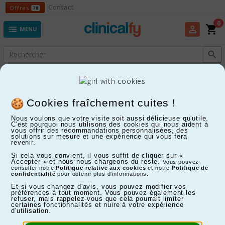
Offres
Contact
Offres
78
0
shopping_cart
perm_identity

MENU

Experts en Fitness, Enfants, Maison, Santé...
Gamelles et abreuvoirs
Cookies fraîchement cuites !
Nous voulons que votre visite soit aussi délicieuse qu'utile.
C'est pourquoi nous utilisons des cookies qui nous aident à
FILTRER
vous offrir des recommandations personnalisées, des
solutions sur mesure et une expérience qui vous fera
revenir.
Affichage 1-5 de 5 article(s)
Si cela vous convient, il vous suffit de cliquer sur «
Accepter » et nous nous chargeons du reste.
Vous pouvez
8%
consulter notre
Politique relative aux cookies
et notre
Politique de
confidentialité
pour obtenir plus d'informations.
Et si vous changez d'avis, vous pouvez modifier vos
préférences à tout moment. Vous pouvez également les
refuser, mais rappelez-vous que cela pourrait limiter
certaines fonctionnalités et nuire à votre expérience
d'utilisation.