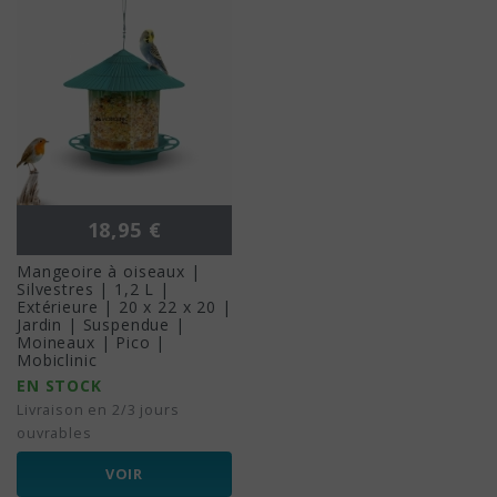
Prix
18,95 €
Mangeoire à oiseaux |
Silvestres | 1,2 L |
Extérieure | 20 x 22 x 20 |
Jardin | Suspendue |
Moineaux | Pico |
Mobiclinic
EN STOCK
Livraison en 2/3 jours
ouvrables
VOIR