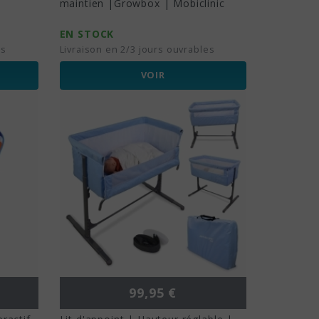
maintien |Growbox | Mobiclinic
EN STOCK
es
Livraison en 2/3 jours ouvrables
VOIR
Prix
99,95 €