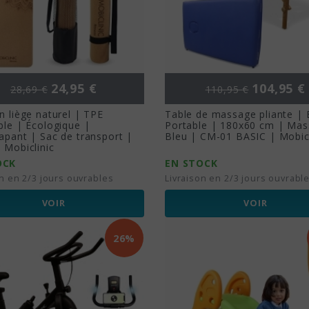
Prix de base
Prix
Prix de base
Prix
24,95 €
104,95 €
28,69 €
110,95 €
n liège naturel | TPE
Table de massage pliante | 
ble | Écologique |
Portable | 180x60 cm | Mas
apant | Sac de transport |
Bleu | CM-01 BASIC | Mobicl
 Mobiclinic
OCK
EN STOCK
on en 2/3 jours ouvrables
Livraison en 2/3 jours ouvrabl
VOIR
VOIR
26%