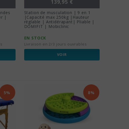
Prix
139,95 €
andes
Station de musculation | 9 en 1
r |
|Capacité max 250kg |Hauteur
réglable | Antidérapant| Pliable |
DOMIFIT | Mobiclinic
EN STOCK
es
Livraison en 2/3 jours ouvrables
VOIR
5%
8%