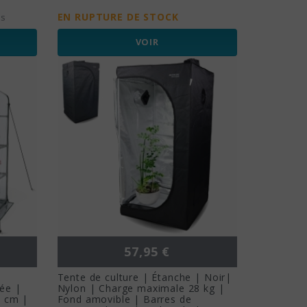
EN RUPTURE DE STOCK
es
VOIR
Prix
57,95 €
Tente de culture | Étanche | Noir|
sée |
Nylon | Charge maximale 28 kg |
5 cm |
Fond amovible | Barres de