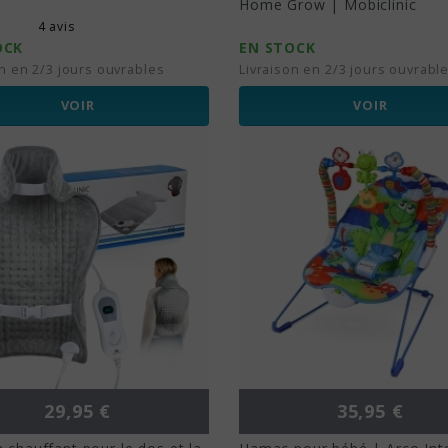
Home Grow | Mobiclinic
4 avis
OCK
EN STOCK
on en 2/3 jours ouvrables
Livraison en 2/3 jours ouvrabl
VOIR
VOIR
Prix
Prix
29,95 €
35,95 €