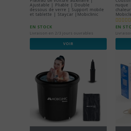
Plateau de voiture auxiliaire |
Coussin
Ajustable | Pliable | Double
nuque 
dessous de verre | Support mobile
chaleur
et tablette | Staycar |Mobiclinic
Mobicli
EN STOCK
EN ST
Livraison en 2/3 jours ouvrables
Livrais
VOIR