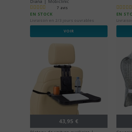
Diana | Mobiclinic
7 avis
EN STOCK
EN ST
Livraison en 2/3 jours ouvrables
Livrais
VOIR
Prix
43,95 €