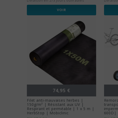
Livraison en 2/3 jours ouvrables
Livrais
VOIR
Prix
74,95 €
Filet anti-mauvaises herbes |
Remorq
150g/m² | Résistant aux UV |
transpo
Respirant et perméable | 1 x 5 m |
imperm
HerbStop | Mobiclinic
600D| 