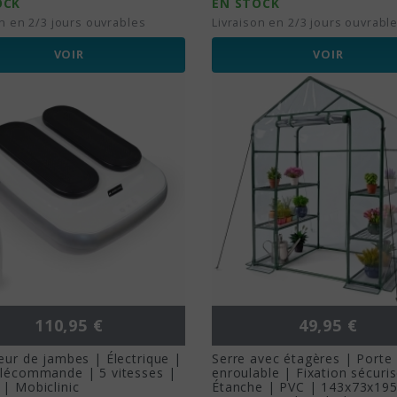
OCK
EN STOCK
on en 2/3 jours ouvrables
Livraison en 2/3 jours ouvrabl
VOIR
VOIR
Prix
Prix
110,95 €
49,95 €
eur de jambes | Électrique |
Serre avec étagères | Porte
élécommande | 5 vitesses |
enroulable | Fixation sécuri
| Mobiclinic
Étanche | PVC | 143x73x19