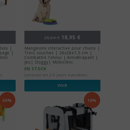
Prix de base
Prix
18,95 €
20,64 €
Bois |
Mangeoire interactive pour chiens |
sage |
Trois couches | 26x26x7,5 cm |
inic
Combattre l'ennui | Antidérapant |
Jeu| Doggy| Mobiclinic
EN STOCK
es
Livraison en 2/3 jours ouvrables
VOIR
36%
16%