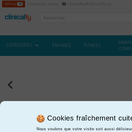
Offres
Contactez-nous
email
clinicalfy@clinicalfy.es
Offres
78
ANIMA
CATÉGORIES

ENFANCE
FITNESS
COMP
AIDES SALLE DE
BAIN

Cookies fraîchement cuit
Nous voulons que votre visite soit aussi délicie