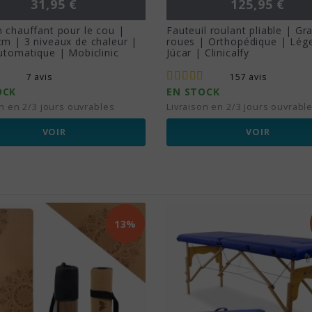
Prix
Prix
31,95 €
125,95 €
 chauffant pour le cou |
Fauteuil roulant pliable | Gr
m | 3 niveaux de chaleur |
roues | Orthopédique | Lége
utomatique | Mobiclinic
Júcar | Clinicalfy
7 avis
157 avis
OCK
EN STOCK
on en 2/3 jours ouvrables
Livraison en 2/3 jours ouvrabl
VOIR
VOIR
13%