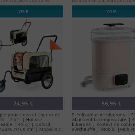
on en 2/3 jours ouvrables
Livraison en 2/3 jours ouvrabl
VOIR
VOIR
Prix
Prix
74,95 €
56,95 €
ue pour chien et chariot de
Stérilisateur de biberons | 
rt | 2 x 1 | Housse
Maintient la température | 6
éable | 40 kg | Oxford
biberons | Protection contre
123x67x100 cm | Mobiclinic
surchauffe | Mobibi |Mobicli