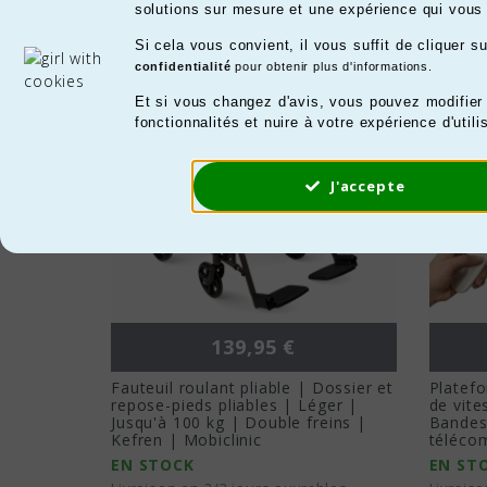
Produits top vente
solutions sur mesure et une expérience qui vous 
Si cela vous convient, il vous suffit de cliquer 
confidentialité
pour obtenir plus d'informations.
Et si vous changez d'avis, vous pouvez modifier
fonctionnalités et nuire à votre expérience d'utili
J'accepte
Prix
139,95 €
Fauteuil roulant pliable | Dossier et
Platefo
repose-pieds pliables | Léger |
de vit
Jusqu'à 100 kg | Double freins |
Bandes 
Kefren | Mobiclinic
téléco
EN STOCK
EN ST