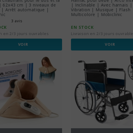
 chauffant pour le dos et la
Hamac pour bébé | Arco Inte
| 62x43 cm | 3 niveaux de
| Inclinable | Avec harnais |
 | Arrêt automatique |
Vibration | Musique | Flash 
nic
Multicolore | Mobiclinic
3 avis
OCK
EN STOCK
on en 2/3 jours ouvrables
Livraison en 2/3 jours ouvrabl
VOIR
VOIR