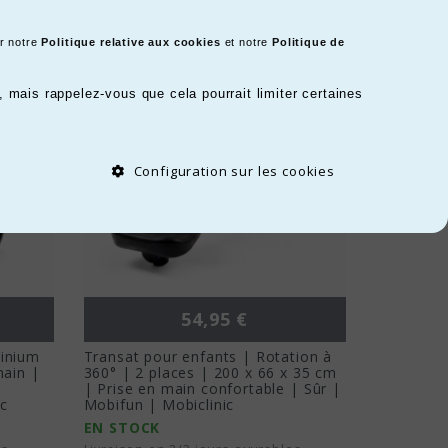
r notre
Politique relative aux cookies
et notre
Politique de
mais rappelez-vous que cela pourrait limiter certaines
Configuration sur les cookies
Prix
54,95 €
minium
Transat pour enfants | Rotation à
main |
360° | 2 places | 200 x 66 x 35 cm
|
| Prise en main confortable | Sûr |
c
Mobifun | Mobiclinic
EN STOCK