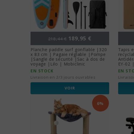
Prix de base
Prix
189,95 €
218,44 €
Planche paddle surf gonflable |320
Tapis e
x 83 cm | Pagaie réglable |Pompe
recycla
|Sangle de sécurité |Sac à dos de
Antidér
voyage |Lilo | Mobiclinic
EY-02 |
EN STOCK
EN ST
Livraison en 2/3 jours ouvrables
Livrais
VOIR
6%