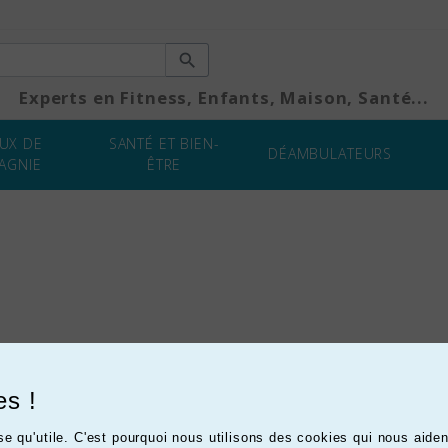

Experts en Fitness, Enfants, Maison, Santé...
UX DE
SANTÉ ET BIEN-
DÉAMBULATEURS
AGNIE
ÊTRE
MATÉRIEL
MÉDICAL
es !
use qu'utile. C'est pourquoi nous utilisons des cookies qui nous aid