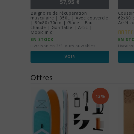
Prix
57,95 €
Baignoire de récupération
Coussin
musculaire | 350L | Avec couvercle
62x60 c
| 80x80x70cm | Glace | Eau
Arrêt a
chaude | Gonflable | Artic |
Mobiclinic
EN STOCK
EN ST
Livraison en 2/3 jours ouvrables
Livrais
VOIR
Offres
13%