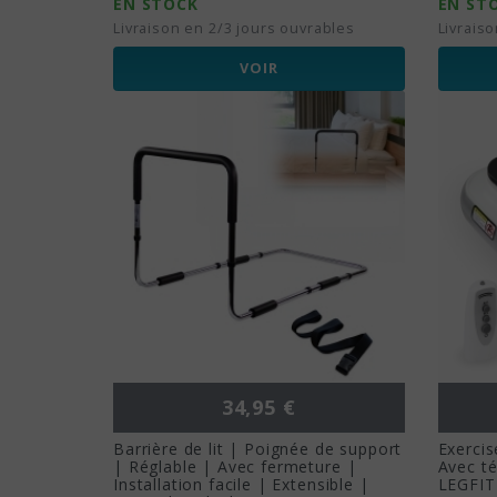
EN STOCK
EN ST
Livraison en 2/3 jours ouvrables
Livrais
VOIR
Prix
34,95 €
Barrière de lit | Poignée de support
Exercis
| Réglable | Avec fermeture |
Avec t
Installation facile | Extensible |
LEGFIT 