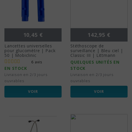
Prix
Prix
10,45 €
142,95 €
Lancettes universelles
Stéthoscope de
pour glucomètre | Pack
surveillance | Bleu ciel |
50 | Mobiclinic
Classic III | Littmann
QUELQUES UNITÉS EN
6 avis
EN STOCK
STOCK
Livraison en 2/3 jours
Livraison en 2/3 jours
ouvrables
ouvrables
VOIR
VOIR