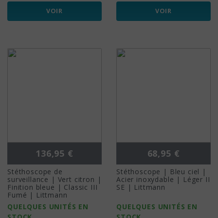
VOIR
VOIR
Prix
Prix
136,95 €
68,95 €
Stéthoscope de
Stéthoscope | Bleu ciel |
surveillance | Vert citron |
Acier inoxydable | Léger II
Finition bleue | Classic III
SE | Littmann
Fumé | Littmann
QUELQUES UNITÉS EN
QUELQUES UNITÉS EN
STOCK
STOCK