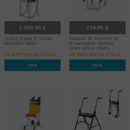
Prix
Prix
1 450,95 €
734,95 €
Chaise d'aide à l'assise
Fauteuil de transfert et
amovible Hebix
d'évacuation Spencer
Silver 420 (2 roues)
EN RUPTURE DE STOCK
EN RUPTURE DE STOCK
VOIR
VOIR