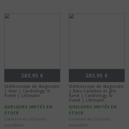
Prix
Prix
283,95 €
283,95 €
Stéthoscope de diagnostic
Stéthoscope de diagnostic
| Noir | Cardiology IV
| Bleu Caraïbes et gris
Fumé | Littmann
fumé | Cardiology IV
Fumé | Littmann
QUELQUES UNITÉS EN
QUELQUES UNITÉS EN
STOCK
STOCK
Livraison en 2/3 jours
Livraison en 2/3 jours
ouvrables
ouvrables