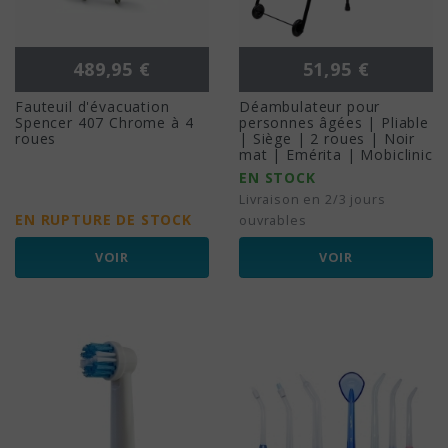
Prix
Prix
489,95 €
51,95 €
Fauteuil d'évacuation
Déambulateur pour
Spencer 407 Chrome à 4
personnes âgées | Pliable
roues
| Siège | 2 roues | Noir
mat | Emérita | Mobiclinic
EN STOCK
Livraison en 2/3 jours
EN RUPTURE DE STOCK
ouvrables
VOIR
VOIR