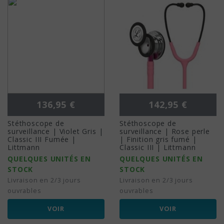
Prix
Prix
136,95 €
142,95 €
Stéthoscope de
Stéthoscope de
surveillance | Violet Gris |
surveillance | Rose perle
Classic III Fumée |
| Finition gris fumé |
Littmann
Classic III | Littmann
QUELQUES UNITÉS EN
QUELQUES UNITÉS EN
STOCK
STOCK
Livraison en 2/3 jours
Livraison en 2/3 jours
ouvrables
ouvrables
VOIR
VOIR