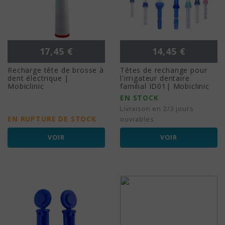
Prix
Prix
17,45 €
14,45 €
Recharge tête de brosse à
Têtes de rechange pour
dent électrique |
l'irrigateur dentaire
Mobiclinic
familial ID01| Mobiclinic
EN STOCK
Livraison en 2/3 jours
EN RUPTURE DE STOCK
ouvrables
VOIR
VOIR