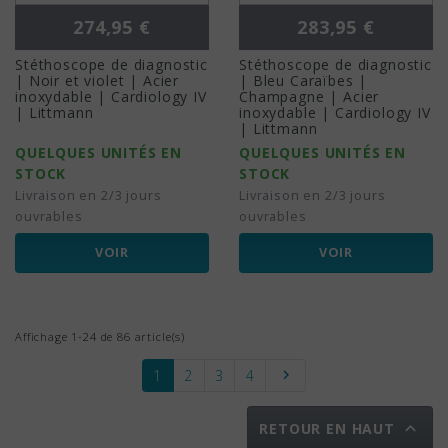
Prix
Prix
274,95 €
283,95 €
Stéthoscope de diagnostic
Stéthoscope de diagnostic
| Noir et violet | Acier
| Bleu Caraïbes |
inoxydable | Cardiology IV
Champagne | Acier
| Littmann
inoxydable | Cardiology IV
| Littmann
QUELQUES UNITÉS EN
QUELQUES UNITÉS EN
STOCK
STOCK
Livraison en 2/3 jours
Livraison en 2/3 jours
ouvrables
ouvrables
VOIR
VOIR
Affichage 1-24 de 86 article(s)
Suivant
1
2
3
4


RETOUR EN HAUT