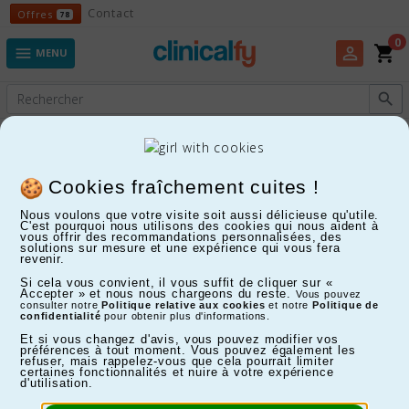
Offres
Contact
Offres
78
0
shopping_cart
perm_identity

MENU

Experts en Fitness, Enfants, Maison, Santé...
Otras categorías
Cookies fraîchement cuites !
Nous voulons que votre visite soit aussi délicieuse qu'utile.
C'est pourquoi nous utilisons des cookies qui nous aident à
FILTRER
vous offrir des recommandations personnalisées, des
solutions sur mesure et une expérience qui vous fera
revenir.
Affichage 1-24 de 86 article(s)
Si cela vous convient, il vous suffit de cliquer sur «
Accepter » et nous nous chargeons du reste.
Vous pouvez
consulter notre
Politique relative aux cookies
et notre
Politique de
confidentialité
pour obtenir plus d'informations.
Et si vous changez d'avis, vous pouvez modifier vos
préférences à tout moment. Vous pouvez également les
refuser, mais rappelez-vous que cela pourrait limiter
certaines fonctionnalités et nuire à votre expérience
d'utilisation.