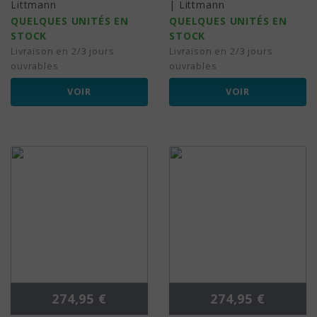
Littmann
| Littmann
QUELQUES UNITÉS EN
QUELQUES UNITÉS EN
STOCK
STOCK
Livraison en 2/3 jours
Livraison en 2/3 jours
ouvrables
ouvrables
VOIR
VOIR
Prix
Prix
274,95 €
274,95 €