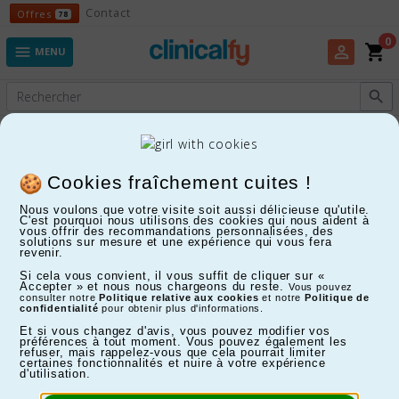
Offres
Contact
Offres
78
0
shopping_cart
perm_identity

MENU

Experts en Fitness, Enfants, Maison, Santé...
Cookies fraîchement cuites !
Nous voulons que votre visite soit aussi délicieuse qu'utile.
C'est pourquoi nous utilisons des cookies qui nous aident à
vous offrir des recommandations personnalisées, des
solutions sur mesure et une expérience qui vous fera
revenir.
Si cela vous convient, il vous suffit de cliquer sur «
Accepter » et nous nous chargeons du reste.
Vous pouvez
consulter notre
Politique relative aux cookies
et notre
Politique de
confidentialité
pour obtenir plus d'informations.
Et si vous changez d'avis, vous pouvez modifier vos
préférences à tout moment. Vous pouvez également les
refuser, mais rappelez-vous que cela pourrait limiter
certaines fonctionnalités et nuire à votre expérience
d'utilisation.