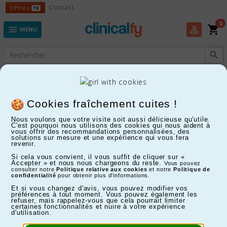
Offres
Contact
Offres
78
0
shopping_cart
perm_identity

MENU

Experts en Fitness, Enfants, Maison, Santé...
Cookies fraîchement cuites !
Nous voulons que votre visite soit aussi délicieuse qu'utile.
C'est pourquoi nous utilisons des cookies qui nous aident à
vous offrir des recommandations personnalisées, des
solutions sur mesure et une expérience qui vous fera
revenir.
Si cela vous convient, il vous suffit de cliquer sur «
Accepter » et nous nous chargeons du reste.
Vous pouvez
consulter notre
Politique relative aux cookies
et notre
Politique de
confidentialité
pour obtenir plus d'informations.
Et si vous changez d'avis, vous pouvez modifier vos
préférences à tout moment. Vous pouvez également les
refuser, mais rappelez-vous que cela pourrait limiter
certaines fonctionnalités et nuire à votre expérience
d'utilisation.