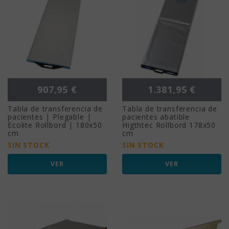
Precio
Precio
907,95 €
1.381,95 €
Tabla de transferencia de
Tabla de transferencia de
pacientes | Plegable |
pacientes abatible
Ecolite Rollbord | 180x50
Higthtec Rollbord 178x50
cm
cm
SIN STOCK
SIN STOCK
VER
VER