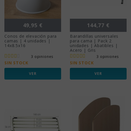
Precio
Precio
49,95 €
144,77 €
Conos de elevación para
Barandillas universales
camas | 4 unidades |
para cama | Pack 2
14x8.5x16
unidades | Abatibles |
Acero | Gris
3 opiniones
3 opiniones
SIN STOCK
SIN STOCK
VER
VER