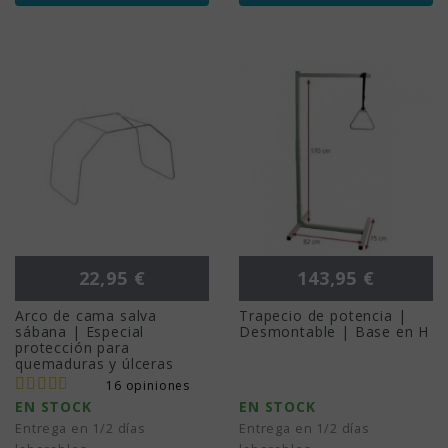
Precio
Precio
22,95 €
143,95 €
Arco de cama salva
Trapecio de potencia |
sábana | Especial
Desmontable | Base en H
protección para
quemaduras y úlceras
16 opiniones
EN STOCK
EN STOCK
Entrega en 1/2 días
Entrega en 1/2 días