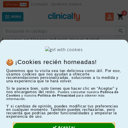
Ofertas
Contacto
Quiénes Somos
Ofertas
114
0
shopping_cart
perm_identity

MENU

Expertos en Fitness, Infantil, Hogar, Salud...
Accesorios para camas
¡Cookies recién horneadas!
Queremos que tu visita sea tan deliciosa como útil. Por eso,
FILTRAR
usamos cookies que nos ayudan a ofrecerte
recomendaciones personalizadas, soluciones a tu medida y
una experiencia que te hará volver.
Mostrando 1-24 de 46 artículo(s)
Si te parece bien, solo tienes que hacer clic en “Aceptar” y
nos encargamos del resto.
Puedes consultar nuestra
Política de
Cookies
y nuestra
Política de Privacidad
para obtener más
información.
Y si cambias de opinión, puedes modificar tus preferencias
en cualquier momento. También puedes rechazarlas, pero
recuerda que podrías perder funcionalidades y empeorar la
experiencia de uso.
Aceptar