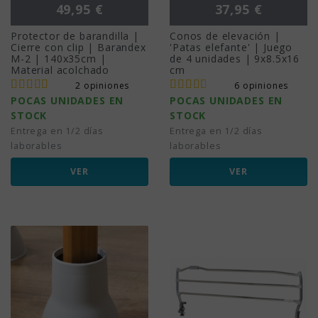
Precio
Precio
49,95 €
37,95 €
Protector de barandilla |
Conos de elevación |
Cierre con clip | Barandex
'Patas elefante' | Juego
M-2 | 140x35cm |
de 4 unidades | 9x8.5x16
Material acolchado
cm
2 opiniones
6 opiniones
POCAS UNIDADES EN
POCAS UNIDADES EN
STOCK
STOCK
Entrega en 1/2 días
Entrega en 1/2 días
laborables
laborables
VER
VER