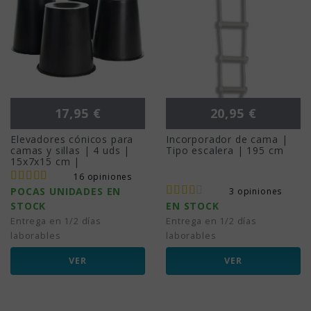
Precio
Precio
17,95 €
20,95 €
Elevadores cónicos para
Incorporador de cama |
camas y sillas | 4 uds |
Tipo escalera | 195 cm
15x7x15 cm |
16 opiniones
POCAS UNIDADES EN
3 opiniones
STOCK
EN STOCK
Entrega en 1/2 días
Entrega en 1/2 días
laborables
laborables
VER
VER