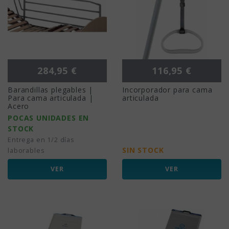
Precio
Precio
284,95 €
116,95 €
Barandillas plegables |
Incorporador para cama
Para cama articulada |
articulada
Acero
POCAS UNIDADES EN
STOCK
Entrega en 1/2 días
SIN STOCK
laborables
VER
VER