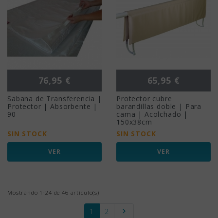
Precio
Precio
76,95 €
65,95 €
Sabana de Transferencia |
Protector cubre
Protector | Absorbente |
barandillas doble | Para
90
cama | Acolchado |
150x38cm
SIN STOCK
SIN STOCK
VER
VER
Mostrando 1-24 de 46 artículo(s)
Siguiente
1
2
