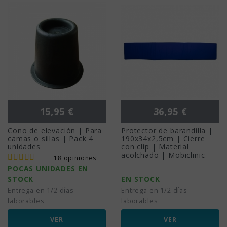
Precio
Precio
15,95 €
36,95 €
Cono de elevación | Para
Protector de barandilla |
camas o sillas | Pack 4
190x34x2,5cm | Cierre
unidades
con clip | Material
acolchado | Mobiclinic
18 opiniones
POCAS UNIDADES EN
STOCK
EN STOCK
Entrega en 1/2 días
Entrega en 1/2 días
laborables
laborables
VER
VER