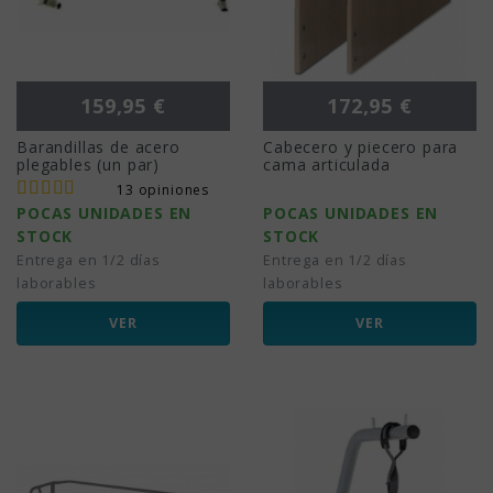
Precio
Precio
159,95 €
172,95 €
Barandillas de acero
Cabecero y piecero para
plegables (un par)
cama articulada
13 opiniones
POCAS UNIDADES EN
POCAS UNIDADES EN
STOCK
STOCK
Entrega en 1/2 días
Entrega en 1/2 días
laborables
laborables
VER
VER