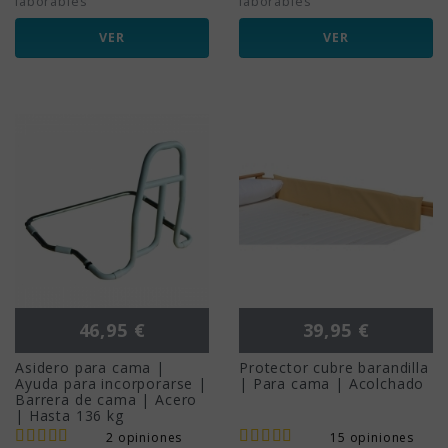
laborables
laborables
VER
VER
Precio
Precio
46,95 €
39,95 €
Asidero para cama |
Protector cubre barandilla
Ayuda para incorporarse |
| Para cama | Acolchado
Barrera de cama | Acero
| Hasta 136 kg
2 opiniones
15 opiniones