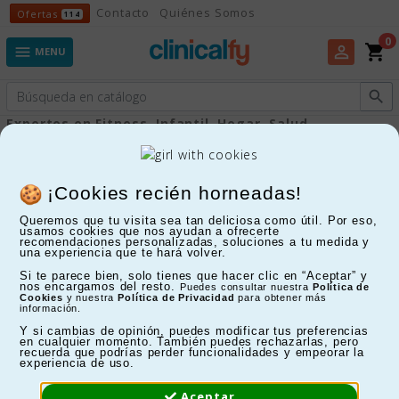
Ofertas
Contacto
Quiénes Somos
Ofertas
114
0
shopping_cart
perm_identity

MENU

Expertos en Fitness, Infantil, Hogar, Salud...
Protecciones deportivas
¡Cookies recién horneadas!
Queremos que tu visita sea tan deliciosa como útil. Por eso,
FILTRAR
usamos cookies que nos ayudan a ofrecerte
recomendaciones personalizadas, soluciones a tu medida y
una experiencia que te hará volver.
Mostrando 1-5 de 5 artículo(s)
Si te parece bien, solo tienes que hacer clic en “Aceptar” y
nos encargamos del resto.
Puedes consultar nuestra
Política de
Cookies
y nuestra
Política de Privacidad
para obtener más
información.
Y si cambias de opinión, puedes modificar tus preferencias
en cualquier momento. También puedes rechazarlas, pero
recuerda que podrías perder funcionalidades y empeorar la
experiencia de uso.
Aceptar