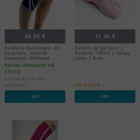
Precio
Precio
58,95 €
11,45 €
Rodillera Balonmano de
Dediles de gel puro |
neopreno, deporte
Polymer Tribloc | Varias
avanzado- Rehband
tallas | 6uds
POCAS UNIDADES EN
STOCK
Entrega en 1/2 días
SIN STOCK
laborables
VER
VER