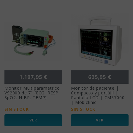
Precio
Precio
1.197,95 €
635,95 €
Monitor Multiparamétrico
Monitor de paciente |
VS2000 de 7" (ECG, RESP,
Compacto y portátil |
SpO2, NIBP, TEMP)
Pantalla LCD | CMS7000
| Mobiclinic
SIN STOCK
SIN STOCK
VER
VER