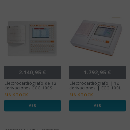
Precio
Precio
2.140,95 €
1.792,95 €
Electrocardiógrafo de 12
Electrocardiógrafo | 12
derivaciones ECG 100S
derivaciones | ECG 100L
SIN STOCK
SIN STOCK
VER
VER
Mostrando 1-12 de 12 artículo(s)