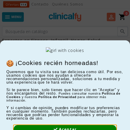
Ofertas
Contacto
Quiénes Somos
Ofertas
114
0
shopping_cart
perm_identity

MENU

Expertos en Fitness, Infantil, Hogar, Salud...
Electrocardiógrafos
¡Cookies recién horneadas!
Queremos que tu visita sea tan deliciosa como útil. Por eso,
FILTRAR
usamos cookies que nos ayudan a ofrecerte
recomendaciones personalizadas, soluciones a tu medida y
una experiencia que te hará volver.
Mostrando 1-12 de 12 artículo(s)
Si te parece bien, solo tienes que hacer clic en “Aceptar” y
nos encargamos del resto.
Puedes consultar nuestra
Política de
Cookies
y nuestra
Política de Privacidad
para obtener más
información.
Y si cambias de opinión, puedes modificar tus preferencias
en cualquier momento. También puedes rechazarlas, pero
recuerda que podrías perder funcionalidades y empeorar la
experiencia de uso.
Aceptar