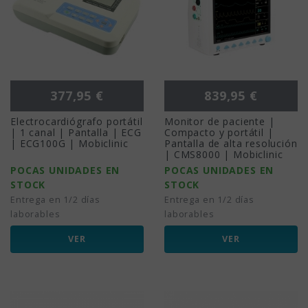
Precio
Precio
377,95 €
839,95 €
Electrocardiógrafo portátil
Monitor de paciente |
| 1 canal | Pantalla | ECG
Compacto y portátil |
| ECG100G | Mobiclinic
Pantalla de alta resolución
| CMS8000 | Mobiclinic
POCAS UNIDADES EN
POCAS UNIDADES EN
STOCK
STOCK
Entrega en 1/2 días
Entrega en 1/2 días
laborables
laborables
VER
VER