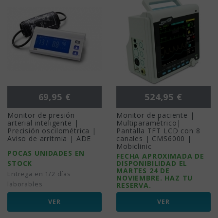
Precio
Precio
69,95 €
524,95 €
Monitor de presión
Monitor de paciente |
arterial inteligente |
Multiparamétrico|
Precisión oscilométrica |
Pantalla TFT LCD con 8
Aviso de arritmia | ADE
canales | CMS6000 |
Mobiclinic
POCAS UNIDADES EN
FECHA APROXIMADA DE
STOCK
DISPONIBILIDAD EL
MARTES 24 DE
Entrega en 1/2 días
NOVIEMBRE. HAZ TU
laborables
RESERVA.
VER
VER