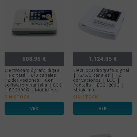
Precio
Precio
608,95 €
1.124,95 €
Electrocardiógrafo digital
Electrocardiógrafo digital
| Portátil | 6/3 canales |
| 12/6/3 canales | 12
12 derivaciones | Con
derivaciones | ECG |
software y pantalla | ECG
Pantalla | ECG1200G |
| ECG600G | Mobiclinic
Mobiclinic
SIN STOCK
SIN STOCK
VER
VER