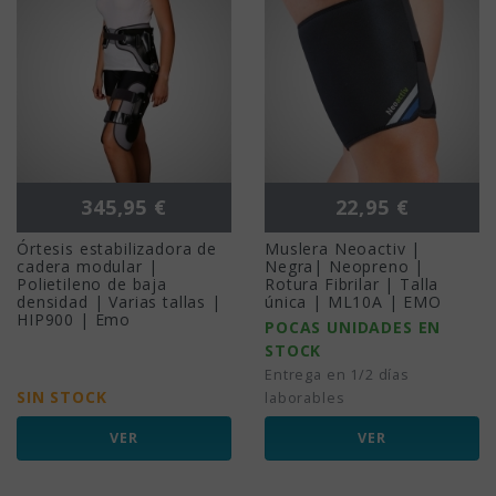
Precio
Precio
345,95 €
22,95 €
Órtesis estabilizadora de
Muslera Neoactiv |
cadera modular |
Negra| Neopreno |
Polietileno de baja
Rotura Fibrilar | Talla
densidad | Varias tallas |
única | ML10A | EMO
HIP900 | Emo
POCAS UNIDADES EN
STOCK
Entrega en 1/2 días
SIN STOCK
laborables
VER
VER