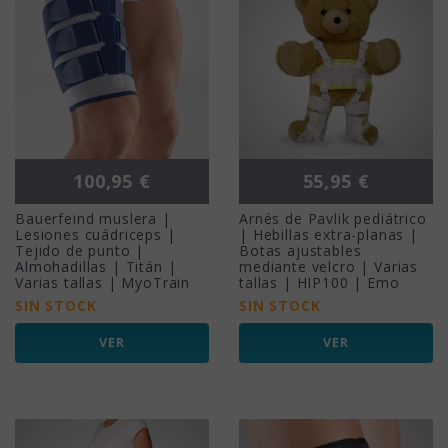
Precio
Precio
100,95 €
55,95 €
Bauerfeind muslera |
Arnés de Pavlik pediátrico
Lesiones cuádriceps |
| Hebillas extra-planas |
Tejido de punto |
Botas ajustables
Almohadillas | Titán |
mediante velcro | Varias
Varias tallas | MyoTrain
tallas | HIP100 | Emo
SIN STOCK
SIN STOCK
VER
VER