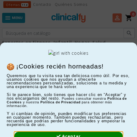
Ofertas
Contacto
Quiénes Somos
Ofertas
114
0
shopping_cart
perm_identity

MENU

Expertos en Fitness, Infantil, Hogar, Salud...
Cadera y muslo
¡Cookies recién horneadas!
Queremos que tu visita sea tan deliciosa como útil. Por eso,
FILTRAR
usamos cookies que nos ayudan a ofrecerte
recomendaciones personalizadas, soluciones a tu medida y
una experiencia que te hará volver.
Mostrando 1-11 de 11 artículo(s)
Si te parece bien, solo tienes que hacer clic en “Aceptar” y
nos encargamos del resto.
Puedes consultar nuestra
Política de
Cookies
y nuestra
Política de Privacidad
para obtener más
información.
Y si cambias de opinión, puedes modificar tus preferencias
en cualquier momento. También puedes rechazarlas, pero
recuerda que podrías perder funcionalidades y empeorar la
experiencia de uso.
Aceptar