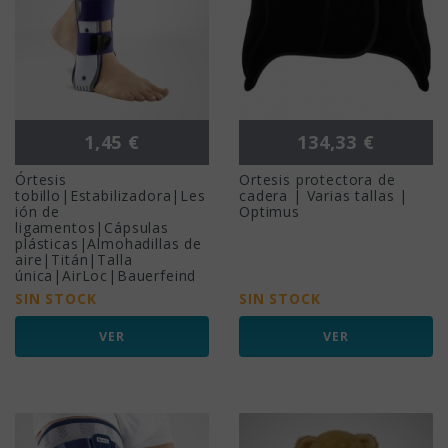
Precio
Precio
1,45 €
134,33 €
Órtesis
Ortesis protectora de
tobillo|Estabilizadora|Les
cadera | Varias tallas |
ión de
Optimus
ligamentos|Cápsulas
plásticas|Almohadillas de
aire|Titán|Talla
única|AirLoc|Bauerfeind
SIN STOCK
SIN STOCK
VER
VER