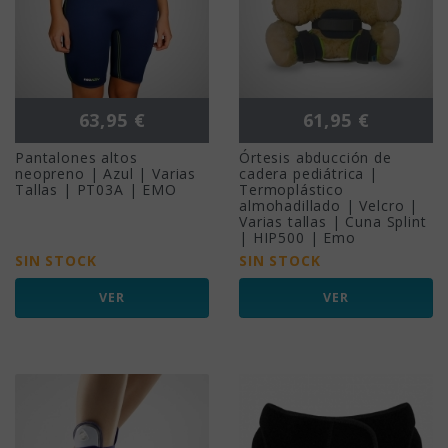
Precio
Precio
63,95 €
61,95 €
Pantalones altos
Órtesis abducción de
neopreno | Azul | Varias
cadera pediátrica |
Tallas | PT03A | EMO
Termoplástico
almohadillado | Velcro |
Varias tallas | Cuna Splint
| HIP500 | Emo
SIN STOCK
SIN STOCK
VER
VER