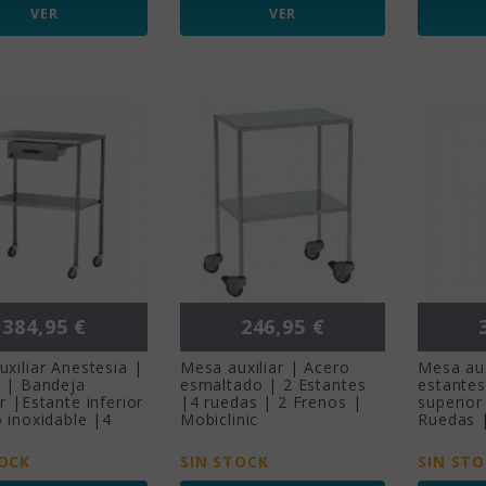
VER
VER
Precio
Precio
P
384,95 €
246,95 €
xiliar Anestesia |
Mesa auxiliar | Acero
Mesa aux
n | Bandeja
esmaltado | 2 Estantes
estantes
r |Estante inferior
|4 ruedas | 2 Frenos |
superior
 inoxidable |4
Mobiclinic
Ruedas |
TOCK
SIN STOCK
SIN ST