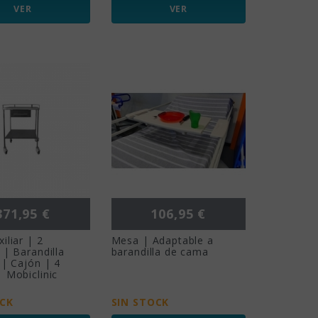
VER
VER
recio
Precio
371,95 €
106,95 €
iliar | 2
Mesa | Adaptable a
 | Barandilla
barandilla de cama
 | Cajón | 4
 Mobiclinic
OCK
SIN STOCK