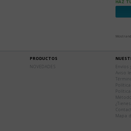
HAZ T
Mostrando
PRODUCTOS
NUEST
NOVEDADES
Envíos 
Aviso l
Términ
Polític
Polític
Método
¿Tiene
Contac
Mapa de