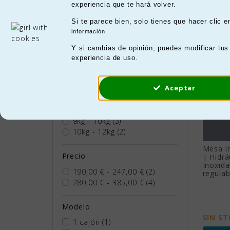
Hay 9 
experiencia que te hará volver.
Categorías
Me
Si te parece bien, solo tienes que hacer clic 
Mesas auxiliares
(8)
información.
Perf
Mesas de instrumental
(1)
Y si cambias de opinión, puedes modificar tus
Est
experiencia de uso.
resi
Peso
0kg - 2,43kg
(2)
Me
Aceptar
2,43kg - 7kg
(2)
7kg - 8kg
(3)
Las 
8kg - 9kg
(4)
El u
9kg - 10kg
(3)
tene
10kg - 12kg
(2)
Me
Mesa i
Precio
| Hidrá
Inoxida
Cont
190,00 € - 247,00 €
(2)
regulab
280,00 € - 385,00 €
(4)
Modelo
SIN S
1 cajón
(1)