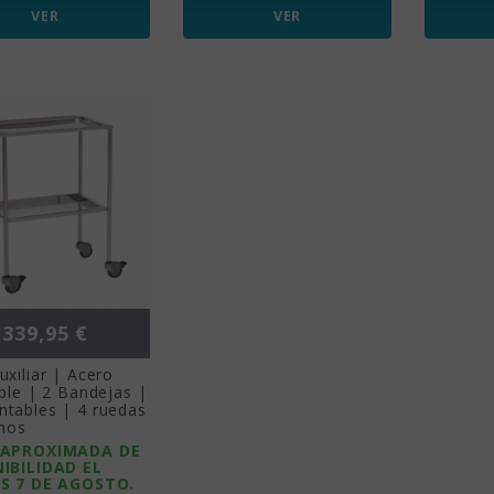
VER
VER
Precio
339,95 €
xiliar | Acero
ble | 2 Bandejas |
tables | 4 ruedas
enos
 APROXIMADA DE
IBILIDAD EL
S 7 DE AGOSTO.