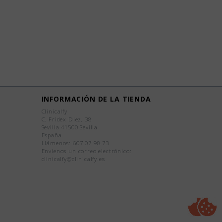
INFORMACIÓN DE LA TIENDA
Clinicalfy
C. Fridex Diez, 38
Sevilla 41500 Sevilla
España
Llámenos:
607 07 98 73
Envíenos un correo electrónico:
clinicalfy@clinicalfy.es