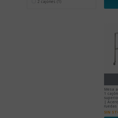
2 cajones
(1)
Mesa au
1 cajó
superio
| Acero
ruedas
SIN S