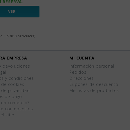
U RESERVA.
VER
 1-9 de 9 artículo(s)
RA EMPRESA
MI CUENTA
y devoluciones
Información personal
egal
Pedidos
os y condiciones
Direcciones
a de cookies
Cupones de descuento
a de privacidad
Mis listas de productos
s de pago
s un comercio?
te con nosotros
l sitio