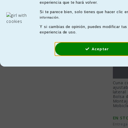
Por 
Hay 10
experiencia que te hará volver.
8,4kg - 9,2kg
(5)
9,2kg - 9,5kg
(4)
Si te parece bien, solo tienes que hacer clic 
9,5kg - 10,2kg
(2)
información.
Segu
La s
Y si cambias de opinión, puedes modificar tus
Precio
experiencia de uso.
más 
20,00 € - 28,00 €
(1)
plác
37,00 € - 55,00 €
(4)
Aceptar
57,00 € - 109,00 €
(4)
Vari
Ente
con 
que 
Cuna co
ajustab
Conf
lateral
Bolsa d
Nues
Montaj
bara
Mobicli
EN ST
Dura
Entrega