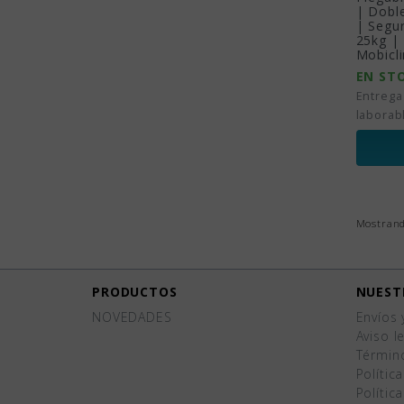
| Doble
| Segu
25kg |
Mobicli
EN ST
Entrega
laborab
Mostrando
PRODUCTOS
NUEST
NOVEDADES
Envíos 
Aviso l
Términ
Polític
Polític