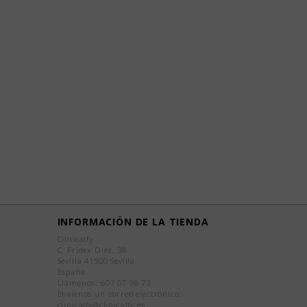
INFORMACIÓN DE LA TIENDA
Clinicalfy
C. Fridex Diez, 38
Sevilla 41500 Sevilla
España
Llámenos:
607 07 98 73
Envíenos un correo electrónico:
clinicalfy@clinicalfy.es