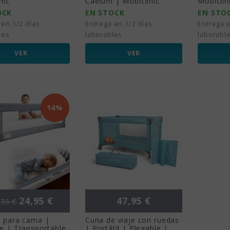
nic
Caelum | Mobiclinic
Mobiclin
OCK
EN STOCK
EN STO
 en 1/2 días
Entrega en 1/2 días
Entrega e
les
laborables
laborabl
VER
VER
14%
ecio base
Precio
Precio
24,95 €
47,95 €
,35 €
a para cama |
Cuna de viaje con ruedas
e | Transportable
| Portátil | Plegable |