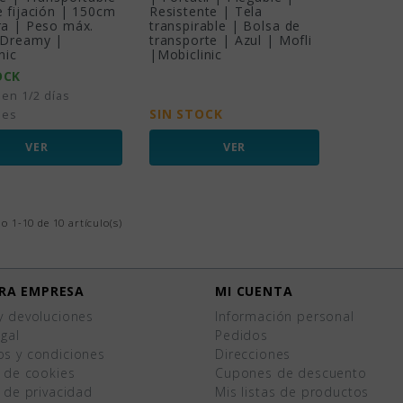
 fijación | 150cm
Resistente | Tela
ra | Peso máx.
transpirable | Bolsa de
 Dreamy |
transporte | Azul | Mofli
nic
|Mobiclinic
OCK
 en 1/2 días
SIN STOCK
les
VER
VER
 1-10 de 10 artículo(s)
RA EMPRESA
MI CUENTA
y devoluciones
Información personal
egal
Pedidos
os y condiciones
Direcciones
a de cookies
Cupones de descuento
a de privacidad
Mis listas de productos