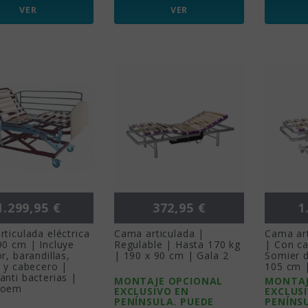
VER
VER
Precio
Precio
Pr
1.299,95 €
372,95 €
1
ticulada eléctrica
Cama articulada |
Cama art
90 cm | Incluye
Regulable | Hasta 170 kg
| Con ca
r, barandillas,
| 190 x 90 cm | Gala 2
Somier 
 y cabecero |
105 cm |
nti bacterias |
MONTAJE OPCIONAL
MONTAJ
moem
EXCLUSIVO EN
EXCLUS
PENÍNSULA. PUEDE
PENÍNS