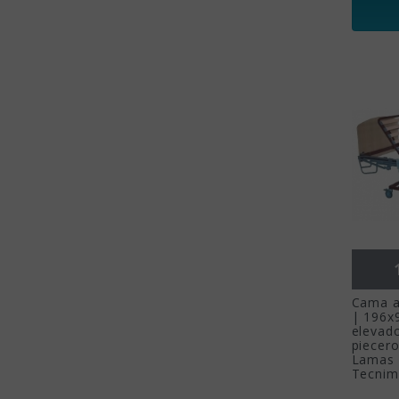
Cama ar
| 196x
elevado
piecero
Lamas a
Tecni