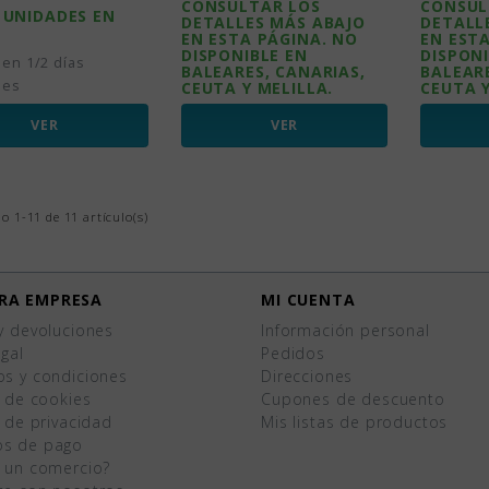
CONSULTAR LOS
CONSUL
 UNIDADES EN
DETALLES MÁS ABAJO
DETALL
EN ESTA PÁGINA. NO
EN EST
DISPONIBLE EN
DISPONI
 en 1/2 días
BALEARES, CANARIAS,
BALEARE
les
CEUTA Y MELILLA.
CEUTA Y
VER
VER
 1-11 de 11 artículo(s)
RA EMPRESA
MI CUENTA
y devoluciones
Información personal
egal
Pedidos
os y condiciones
Direcciones
a de cookies
Cupones de descuento
a de privacidad
Mis listas de productos
s de pago
s un comercio?