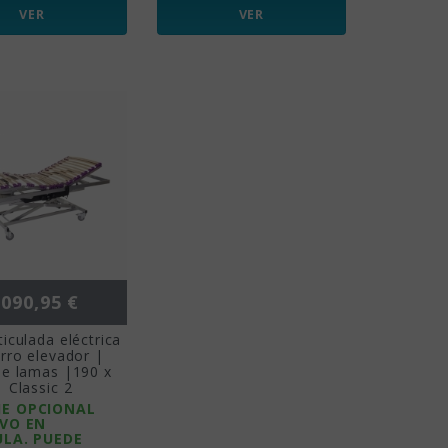
VER
VER
ecio
.090,95 €
iculada eléctrica
rro elevador |
de lamas |190 x
 Classic 2
E OPCIONAL
IVO EN
ULA. PUEDE