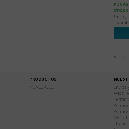
POCAS
STOCK
Entrega
laborab
Mostrando
PRODUCTOS
NUEST
NOVEDADES
Envíos 
Aviso l
Términ
Polític
Polític
Método
¿Tiene