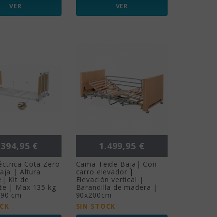
VER
VER
ecio
Precio
.394,95 €
1.499,95 €
ctrica Cota Zero
Cama Teide Baja| Con
baja | Altura
carro elevador |
e| Kit de
Elevación vertical |
te | Max 135 kg
Barandilla de madera |
 90 cm
90x200cm
OCK
SIN STOCK