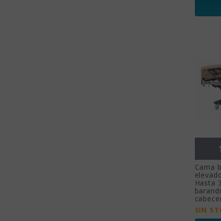
Cama ba
elevad
Hasta 
barandi
cabece
SIN S