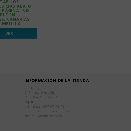
TAR LOS
ES MÁS ABAJO
A PÁGINA. NO
BLE EN
S, CANARIAS,
 MELILLA.
VER
INFORMACIÓN DE LA TIENDA
Clinicalfy
C. Fridex Diez, 38
Sevilla 41500 Sevilla
España
Llámenos:
607 07 98 73
Envíenos un correo electrónico:
clinicalfy@clinicalfy.es