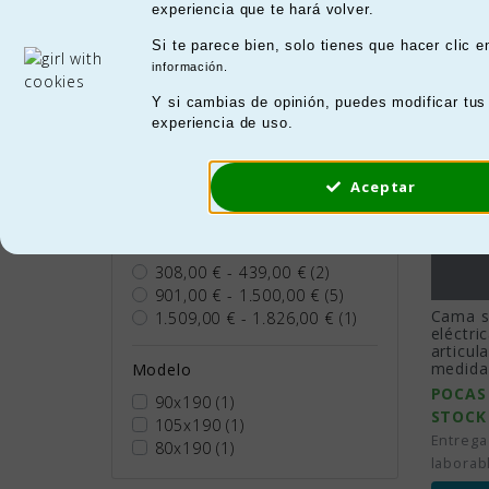
Hay 11
experiencia que te hará volver.
Pode
Peso
adap
Si te parece bien, solo tienes que hacer clic 
información.
En
n
0kg - 20kg
(6)
perf
20kg - 60kg
(2)
Y si cambias de opinión, puedes modificar tus
60kg - 67kg
(2)
experiencia de uso.
67kg - 70kg
(2)
70kg - 158kg
(2)
Aceptar
158kg - 180kg
(2)
Precio
308,00 € - 439,00 €
(2)
901,00 € - 1.500,00 €
(5)
Cama s
1.509,00 € - 1.826,00 €
(1)
eléctri
articul
medida
Modelo
POCAS
90x190
(1)
STOCK
105x190
(1)
Entrega
80x190
(1)
laborab