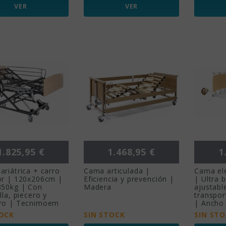
VER
VER
Precio
Precio
Pr
1.825,95 €
1.468,95 €
1
riátrica + carro
Cama articulada |
Cama elé
or | 120x206cm |
Eficiencia y prevención |
| Ultra 
350kg | Con
Madera
ajustabl
lla, piecero y
transpor
ro | Tecnimoem
| Ancho
TOCK
SIN STOCK
SIN ST