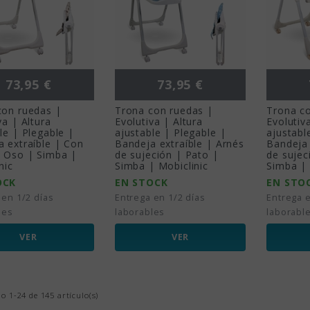
Precio
Precio
73,95 €
73,95 €
con ruedas |
Trona con ruedas |
Trona c
va | Altura
Evolutiva | Altura
Evolutiv
le | Plegable |
ajustable | Plegable |
ajustabl
 extraíble | Con
Bandeja extraíble | Arnés
Bandeja 
| Oso | Simba |
de sujeción | Pato |
de sujec
nic
Simba | Mobiclinic
Simba | 
OCK
EN STOCK
EN STO
 en 1/2 días
Entrega en 1/2 días
Entrega e
les
laborables
laborabl
VER
VER
 1-24 de 145 artículo(s)