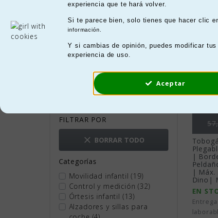
Sillas de paseo y carritos
la h
Hay 14
experiencia que te hará volver.
pleg
Si te parece bien, solo tienes que hacer clic 
Cunas para bebés
Desc
información.
infa
Tronas para bebés
Y si cambias de opinión, puedes modificar tus
espe
experiencia de uso.
Productos para embarazadas
Aceptar
Mostrar más
FILTRAR POR
Pr
57

BORRAR TODO
Tobogán
Plegabl
| Bord
Categorías
Peldaño
| Máx. 
Movilidad infantil
(19)
Dino| M
Control y medición
(32)
EN ST
Órtesis infantil
(13)
Entrega
Alzadores y sillas para
laborab
coche
(4)