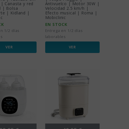
s | Canasta y red
Antivuelco | Motor 30W |
l | Bolsa
Velocidad 2.5 km/h |
te | Kidland |
Efecto musical | Roma |
ic
Mobiclinic
CK
EN STOCK
n 1/2 días
Entrega en 1/2 días
es
laborables
VER
VER
Precio
Precio