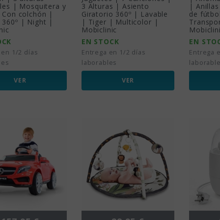
les | Mosquitera y
3 Alturas | Asiento
| Anilla
| Con colchón |
Giratorio 360º | Lavable
de fútbo
 360º | Night |
| Tiger | Multicolor |
Transpor
nic
Mobiclinic
Mobiclin
OCK
EN STOCK
EN STO
 en 1/2 días
Entrega en 1/2 días
Entrega e
les
laborables
laborabl
VER
VER
Precio
Precio