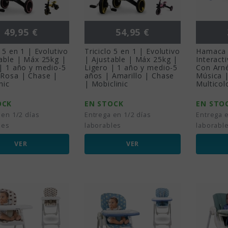
Precio
Precio
49,95 €
54,95 €
o 5 en 1 | Evolutivo
Triciclo 5 en 1 | Evolutivo
Hamaca 
able | Máx 25kg |
| Ajustable | Máx 25kg |
Interact
| 1 año y medio-5
Ligero | 1 año y medio-5
Con Arné
 Rosa | Chase |
años | Amarillo | Chase
Música |
nic
| Mobiclinic
Multicol
OCK
EN STOCK
EN STO
 en 1/2 días
Entrega en 1/2 días
Entrega e
les
laborables
laborabl
VER
VER