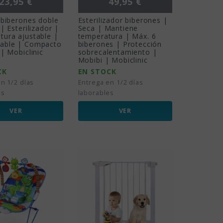
23,95 €
49,95 €
 biberones doble
Esterilizador biberones |
| Esterilizador |
Seca | Mantiene
ura ajustable |
temperatura | Máx. 6
able | Compacto
biberones | Protección
 | Mobiclinic
sobrecalentamiento |
Mobibi | Mobiclinic
CK
EN STOCK
n 1/2 días
Entrega en 1/2 días
es
laborables
VER
VER