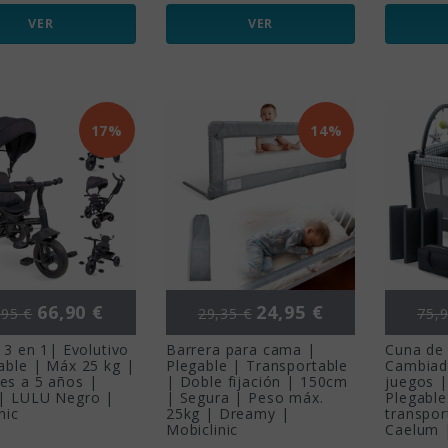
VER
VER
17%
14%
ecio base
Precio
Precio base
Precio
Prec
66,90 €
24,95 €
,95 €
29,35 €
75,9
o 3 en 1| Evolutivo
Barrera para cama |
Cuna de 
able | Máx 25 kg |
Plegable | Transportable
Cambiad
es a 5 años |
| Doble fijación | 150cm
juegos |
 | LULU Negro |
| Segura | Peso máx.
Plegable
nic
25kg | Dreamy |
transpor
Mobiclinic
Caelum |