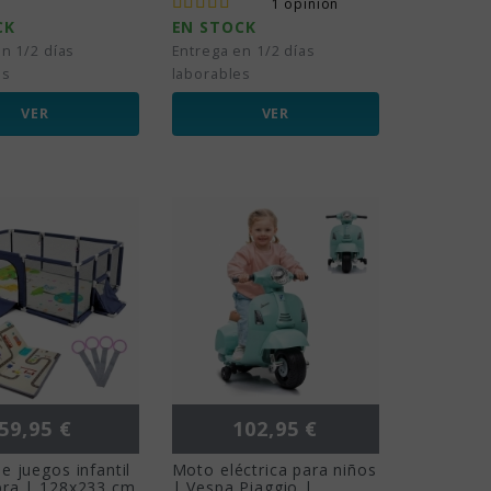
1 opinión
CK
EN STOCK
n 1/2 días
Entrega en 1/2 días
es
laborables
VER
VER
Precio
Precio
59,95 €
102,95 €
e juegos infantil
Moto eléctrica para niños
bra | 128x233 cm
| Vespa Piaggio |