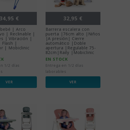
Precio
Precio
34,95 €
32,95 €
bebé | Arco
Barrera escalera con
ivo | Reclinable |
puerta |76cm alto |Niños
s | Vibración |
|A presión| Cierre
 Flash |
automático |Doble
or | Mobiclinic
apertura |Regulable 75-
82cm|Raily |Mobiclinic
CK
EN STOCK
n 1/2 días
Entrega en 1/2 días
es
laborables
VER
VER