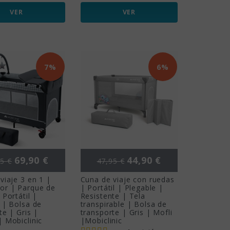
VER
VER
7%
6%
io base
Precio
Precio base
Precio
69,90 €
44,90 €
5 €
47,95 €
viaje 3 en 1 |
Cuna de viaje con ruedas
or | Parque de
| Portátil | Plegable |
 Portátil |
Resistente | Tela
 | Bolsa de
transpirable | Bolsa de
te | Gris |
transporte | Gris | Mofli
 Mobiclinic
|Mobiclinic