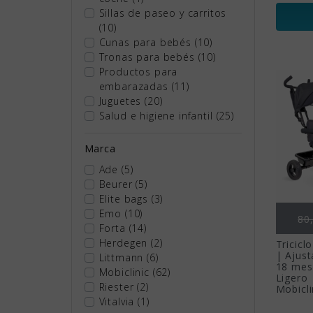
Sillas de paseo y carritos
(10)
Cunas para bebés
(10)
Tronas para bebés
(10)
Productos para
embarazadas
(11)
Juguetes
(20)
Salud e higiene infantil
(25)
Marca
Ade
(5)
Beurer
(5)
Elite bags
(3)
Emo
(10)
Pr
80
Forta
(14)
Herdegen
(2)
Tricicl
| Ajust
Littmann
(6)
18 mes
Mobiclinic
(62)
Ligero
Riester
(2)
Mobicli
Vitalvia
(1)