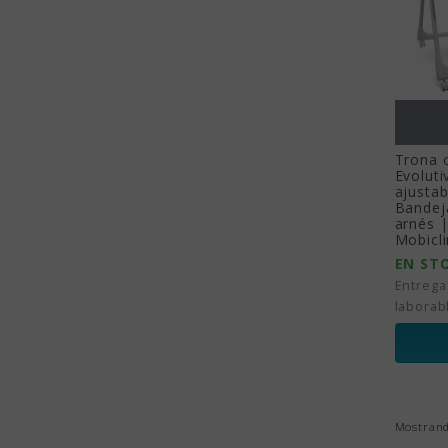
Trona 
Evoluti
ajustab
Bandeja
arnés 
Mobicli
EN ST
Entrega
laborab
Mostrando