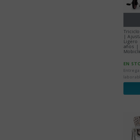
Tricicl
| Ajust
Ligero 
años |
Mobicli
EN ST
Entrega
laborab