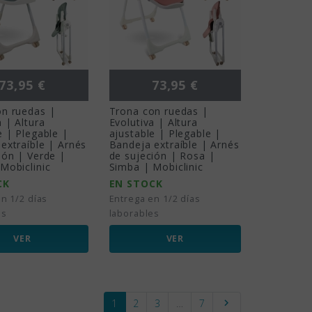
Precio
Precio
73,95 €
73,95 €
on ruedas |
Trona con ruedas |
a | Altura
Evolutiva | Altura
e | Plegable |
ajustable | Plegable |
extraíble | Arnés
Bandeja extraíble | Arnés
ión | Verde |
de sujeción | Rosa |
Mobiclinic
Simba | Mobiclinic
CK
EN STOCK
n 1/2 días
Entrega en 1/2 días
es
laborables
VER
VER
Siguiente
1
2
3
…
7
