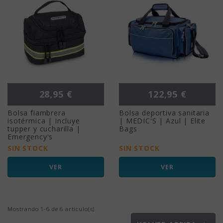
Precio
Precio
28,95 €
122,95 €
Bolsa fiambrera
Bolsa deportiva sanitaria
isotérmica | Incluye
| MEDIC'S | Azul | Elite
tupper y cucharilla |
Bags
Emergency's
SIN STOCK
SIN STOCK
VER
VER
Mostrando 1-6 de 6 artículo(s)