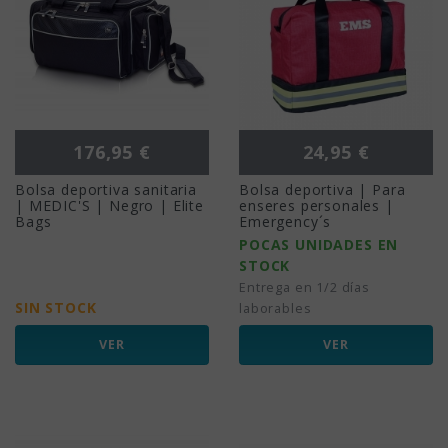
Precio
Precio
176,95 €
24,95 €
Bolsa deportiva sanitaria
Bolsa deportiva | Para
| MEDIC'S | Negro | Elite
enseres personales |
Bags
Emergency´s
POCAS UNIDADES EN
STOCK
Entrega en 1/2 días
SIN STOCK
laborables
VER
VER