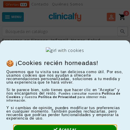
Ofertas
Contacto
Quiénes Somos
Ofertas
114
0
shopping_cart
perm_identity

MENU

Expertos en Fitness, Infantil, Hogar, Salud...
Maletines asistencia deportiva
¡Cookies recién horneadas!
Queremos que tu visita sea tan deliciosa como útil. Por eso,
FILTRAR
usamos cookies que nos ayudan a ofrecerte
recomendaciones personalizadas, soluciones a tu medida y
una experiencia que te hará volver.
Mostrando 1-6 de 6 artículo(s)
Si te parece bien, solo tienes que hacer clic en “Aceptar” y
nos encargamos del resto.
Puedes consultar nuestra
Política de
Cookies
y nuestra
Política de Privacidad
para obtener más
información.
Y si cambias de opinión, puedes modificar tus preferencias
en cualquier momento. También puedes rechazarlas, pero
recuerda que podrías perder funcionalidades y empeorar la
experiencia de uso.
Aceptar