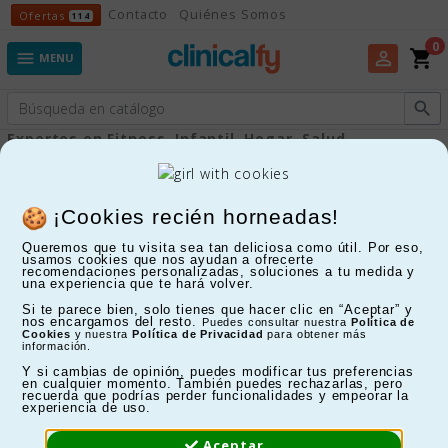
Ofertas
Contacto
Quiénes Somos
Ofertas
114
0
shopping_cart
perm_identity

MENU

Expertos en Fitness, Infantil, Hogar, Salud...
Banquillos
¡Cookies recién horneadas!
Queremos que tu visita sea tan deliciosa como útil. Por eso,
FILTRAR
usamos cookies que nos ayudan a ofrecerte
recomendaciones personalizadas, soluciones a tu medida y
una experiencia que te hará volver.
Mostrando 1-4 de 4 artículo(s)
Si te parece bien, solo tienes que hacer clic en “Aceptar” y
nos encargamos del resto.
Puedes consultar nuestra
Política de
Cookies
y nuestra
Política de Privacidad
para obtener más
información.
Y si cambias de opinión, puedes modificar tus preferencias
en cualquier momento. También puedes rechazarlas, pero
recuerda que podrías perder funcionalidades y empeorar la
experiencia de uso.
Aceptar