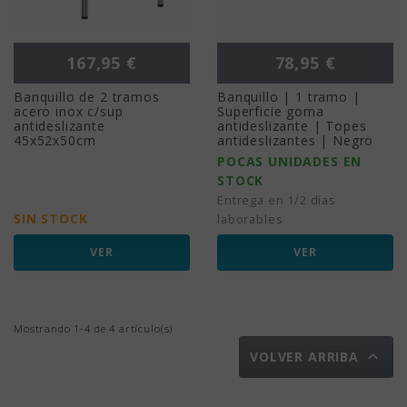
Precio
Precio
167,95 €
78,95 €
Banquillo de 2 tramos
Banquillo | 1 tramo |
acero inox c/sup
Superficie goma
antideslizante
antideslizante | Topes
45x52x50cm
antideslizantes | Negro
POCAS UNIDADES EN
STOCK
Entrega en 1/2 días
SIN STOCK
laborables
VER
VER
Mostrando 1-4 de 4 artículo(s)

VOLVER ARRIBA