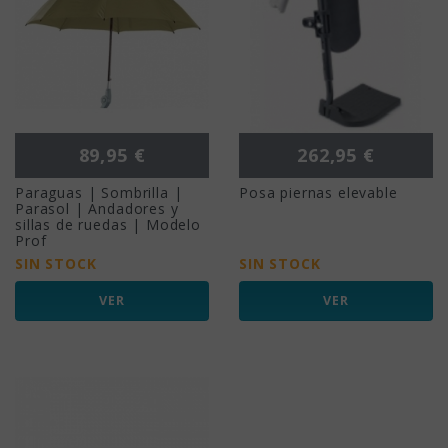
Precio
Precio
89,95 €
262,95 €
Paraguas | Sombrilla |
Posa piernas elevable
Parasol | Andadores y
sillas de ruedas | Modelo
Prof
SIN STOCK
SIN STOCK
VER
VER