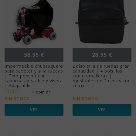
Precio
Precio
58,95 €
28,95 €
Impermeable chubasquero
Bolso silla de ruedas gran
para scooter y silla ruedas
capacidad | 4 bolsillos
| Tipo poncho con
con cremalleras |
capucha ajustable y visera
Ajustable con 2 cintas con
| Adaptable
velcro
1 opinión
SIN STOCK
SIN STOCK
VER
VER