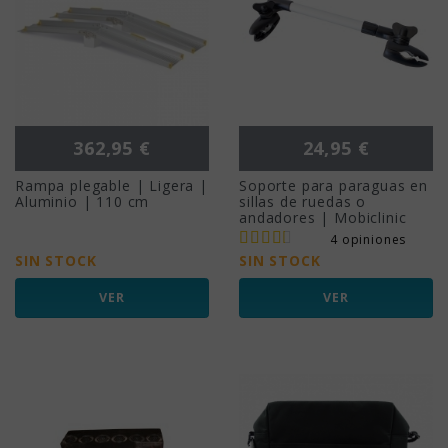
Precio
Precio
362,95 €
24,95 €
Rampa plegable | Ligera |
Soporte para paraguas en
Aluminio | 110 cm
sillas de ruedas o
andadores | Mobiclinic
4 opiniones
SIN STOCK
SIN STOCK
VER
VER