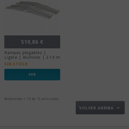
Precio
510,86 €
Rampas plegables |
Ligera | Aluminio | 2.14 m
SIN STOCK
VER
Mostrando 1-15 de 15 artículo(s)

VOLVER ARRIBA