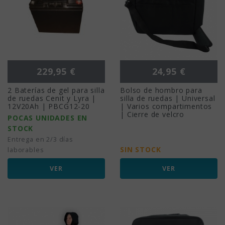
Precio
Precio
229,95 €
24,95 €
2 Baterías de gel para silla
Bolso de hombro para
de ruedas Cenit y Lyra |
silla de ruedas | Universal
12V20Ah | PBCG12-20
| Varios compartimentos
| Cierre de velcro
POCAS UNIDADES EN
STOCK
Entrega en 2/3 días
SIN STOCK
laborables
VER
VER