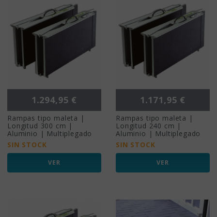
Precio
Precio
1.294,95 €
1.171,95 €
Rampas tipo maleta |
Rampas tipo maleta |
Longitud 300 cm |
Longitud 240 cm |
Aluminio | Multiplegado
Aluminio | Multiplegado
SIN STOCK
SIN STOCK
VER
VER