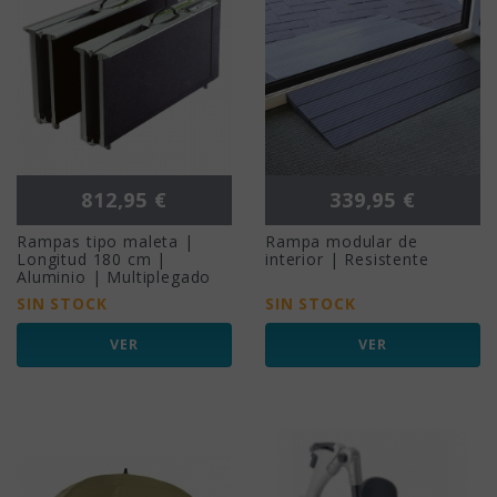
Precio
Precio
812,95 €
339,95 €
Rampas tipo maleta |
Rampa modular de
Longitud 180 cm |
interior | Resistente
Aluminio | Multiplegado
SIN STOCK
SIN STOCK
VER
VER