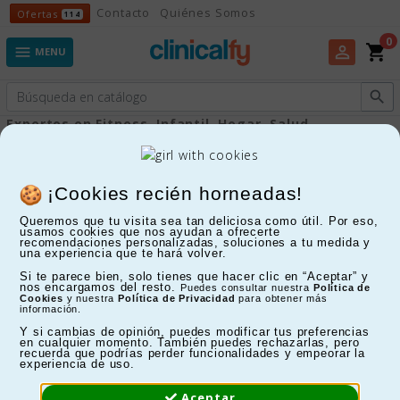
Ofertas
Contacto
Quiénes Somos
Ofertas
114
0
shopping_cart
perm_identity

MENU

Expertos en Fitness, Infantil, Hogar, Salud...
Accesorios y repuestos
¡Cookies recién horneadas!
Queremos que tu visita sea tan deliciosa como útil. Por eso,
FILTRAR
usamos cookies que nos ayudan a ofrecerte
recomendaciones personalizadas, soluciones a tu medida y
una experiencia que te hará volver.
Mostrando 1-15 de 15 artículo(s)
Si te parece bien, solo tienes que hacer clic en “Aceptar” y
nos encargamos del resto.
Puedes consultar nuestra
Política de
Cookies
y nuestra
Política de Privacidad
para obtener más
información.
Y si cambias de opinión, puedes modificar tus preferencias
en cualquier momento. También puedes rechazarlas, pero
recuerda que podrías perder funcionalidades y empeorar la
experiencia de uso.
Aceptar