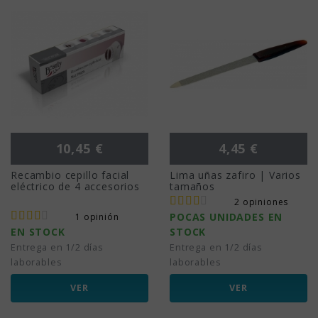
Precio
Precio
10,45 €
4,45 €
Recambio cepillo facial
Lima uñas zafiro | Varios
eléctrico de 4 accesorios
tamaños
2 opiniones
POCAS UNIDADES EN
1 opinión
EN STOCK
STOCK
Entrega en 1/2 días
Entrega en 1/2 días
laborables
laborables
VER
VER