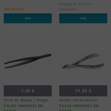
Entrega en 1/2 días
SIN STOCK
laborables
VER
VER
Precio
Precio
7,45 €
31,95 €
Pinza de depilar | Negra
Alicate cortacutículas
POCAS UNIDADES EN
POCAS UNIDADES EN
STOCK
STOCK