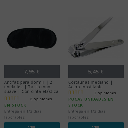
Precio
Precio
7,95 €
5,45 €
Antifaz para dormir | 2
Cortauñas mediano |
unidades | Tacto muy
Acero inoxidable
suave | Con cinta elástica
3 opiniones
POCAS UNIDADES EN
8 opiniones
EN STOCK
STOCK
Entrega en 1/2 días
Entrega en 1/2 días
laborables
laborables
VER
VER