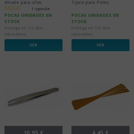
Alicate para uñas
Tijera para Pieles
1 opinión
POCAS UNIDADES EN
POCAS UNIDADES EN
STOCK
STOCK
Entrega en 1/2 días
Entrega en 1/2 días
laborables
laborables
VER
VER
Precio
Precio
10,95 €
4,45 €