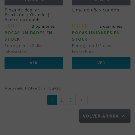
Pinza de depilar |
Lima de uñas coridón
Precisión | Grande |
Acero inoxidable
3 opiniones
8 opiniones
POCAS UNIDADES EN
POCAS UNIDADES EN
STOCK
STOCK
Entrega en 1/2 días
Entrega en 1/2 días
laborables
laborables
VER
VER
Mostrando 1-24 de 55 artículo(s)
Siguiente
1
2
3


VOLVER ARRIBA