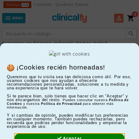
Ofertas
Contacto
Quiénes Somos
Ofertas
114
0
shopping_cart
perm_identity

MENU

Expertos en Fitness, Infantil, Hogar, Salud...
Belleza e higiene
¡Cookies recién horneadas!
Queremos que tu visita sea tan deliciosa como útil. Por eso,
FILTRAR
usamos cookies que nos ayudan a ofrecerte
recomendaciones personalizadas, soluciones a tu medida y
una experiencia que te hará volver.
Mostrando 1-24 de 55 artículo(s)
Si te parece bien, solo tienes que hacer clic en “Aceptar” y
nos encargamos del resto.
Puedes consultar nuestra
Política de
25%
Cookies
y nuestra
Política de Privacidad
para obtener más
información.
Y si cambias de opinión, puedes modificar tus preferencias
en cualquier momento. También puedes rechazarlas, pero
recuerda que podrías perder funcionalidades y empeorar la
experiencia de uso.
Aceptar