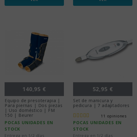
Precio
Precio
140,95 €
52,95 €
Equipo de presoterapia |
Set de manicura y
Para piernas | Dos piezas
pedicura | 7 adaptadores
| Uso doméstico | FM
150 | Beurer
11 opiniones
POCAS UNIDADES EN
POCAS UNIDADES EN
STOCK
STOCK
Entrega en 1/2 días
Entrega en 1/2 días