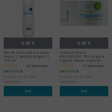
Precio
Precio
4,45 €
4,45 €
Gel de baño para el aseo
Colonia fresca
diario | Dermatológico |
BEGOBAÑO 750 ml para
750 ml
higiene diaria corporal
64 opiniones
17 opiniones
EN STOCK
EN STOCK
Entrega en 1/2 días
Entrega en 1/2 días
laborables
laborables
VER
VER