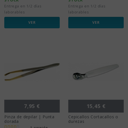
Entrega en 1/2 días
Entrega en 1/2 días
laborables
laborables
VER
VER
Precio
Precio
7,95 €
15,45 €
Pinza de depilar | Punta
Cepicallos Cortacallos o
dorada
durezas
1 opinión