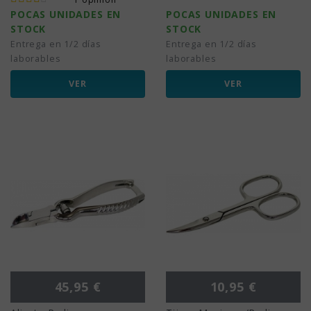
POCAS UNIDADES EN
POCAS UNIDADES EN
STOCK
STOCK
Entrega en 1/2 días
Entrega en 1/2 días
laborables
laborables
VER
VER
Precio
Precio
45,95 €
10,95 €