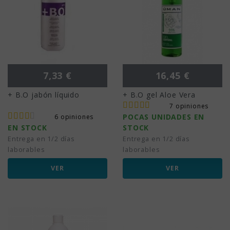
Precio
Precio
7,33 €
16,45 €
+ B.O jabón líquido
+ B.O gel Aloe Vera
7 opiniones
POCAS UNIDADES EN
6 opiniones
EN STOCK
STOCK
Entrega en 1/2 días
Entrega en 1/2 días
laborables
laborables
VER
VER