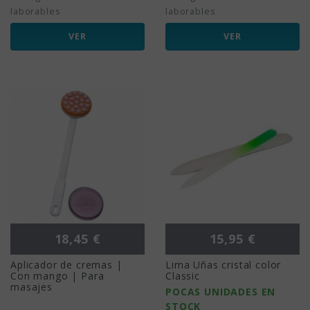
laborables
laborables
VER
VER
Precio
Precio
18,45 €
15,95 €
Aplicador de cremas |
Lima Uñas cristal color
Con mango | Para
Classic
masajes
POCAS UNIDADES EN
STOCK