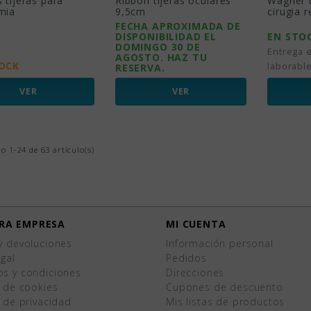
 tijeras para
Ribbon tijeras oculares
Wagner t
mia
9,5cm
cirugia r
FECHA APROXIMADA DE
DISPONIBILIDAD EL
EN STO
DOMINGO 30 DE
Entrega e
AGOSTO. HAZ TU
TOCK
laborabl
RESERVA.
VER
VER
 1-24 de 63 artículo(s)
RA EMPRESA
MI CUENTA
y devoluciones
Información personal
egal
Pedidos
os y condiciones
Direcciones
a de cookies
Cupones de descuento
a de privacidad
Mis listas de productos