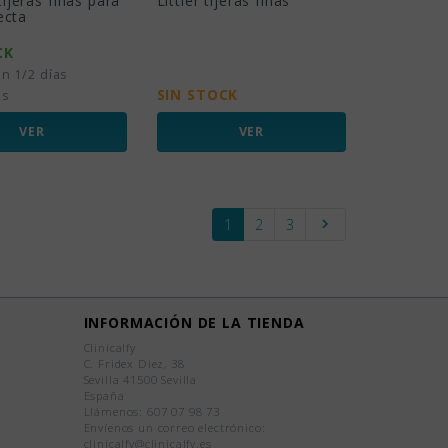
ijeras finas para
Littler tijeras finas
ecta
CK
n 1/2 días
SIN STOCK
es
VER
VER
Siguiente
1
2
3

INFORMACIÓN DE LA TIENDA
Clinicalfy
C. Fridex Diez, 38
Sevilla 41500 Sevilla
España
Llámenos:
607 07 98 73
Envíenos un correo electrónico:
clinicalfy@clinicalfy.es