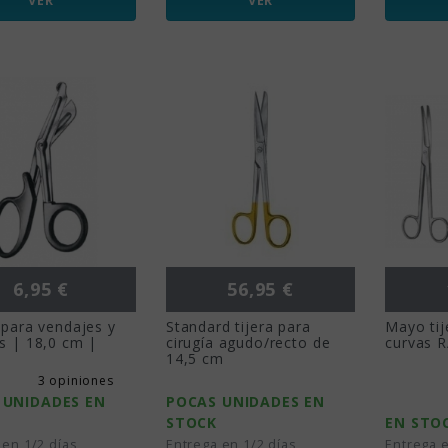
VER
VER
Precio
Precio
6,95 €
56,95 €
 para vendajes y
Standard tijera para
Mayo tij
s | 18,0 cm |
cirugía agudo/recto de
curvas R
14,5 cm
3 opiniones
 UNIDADES EN
POCAS UNIDADES EN
STOCK
EN STO
 en 1/2 días
Entrega en 1/2 días
Entrega e