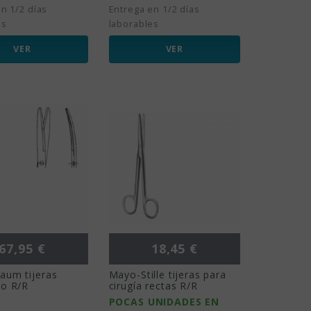
n 1/2 días
Entrega en 1/2 días
es
laborables
VER
VER
Precio
Precio
67,95 €
18,45 €
aum tijeras
Mayo-Stille tijeras para
no R/R
cirugía rectas R/R
POCAS UNIDADES EN