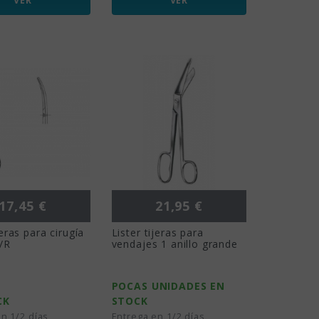
VER
VER
Precio
Precio
17,45 €
21,95 €
eras para cirugía
Lister tijeras para
/R
vendajes 1 anillo grande
POCAS UNIDADES EN
CK
STOCK
n 1/2 días
Entrega en 1/2 días