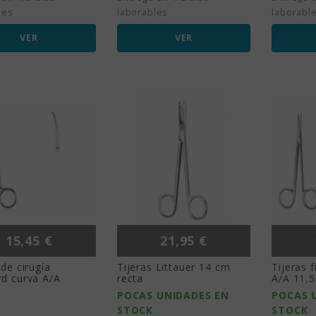
les
laborables
laborabl
VER
VER
Precio
Precio
15,45 €
21,95 €
 de cirugía
Tijeras Littauer 14 cm
Tijeras f
rd curva A/A
recta
A/A 11,
POCAS UNIDADES EN
POCAS 
STOCK
STOCK