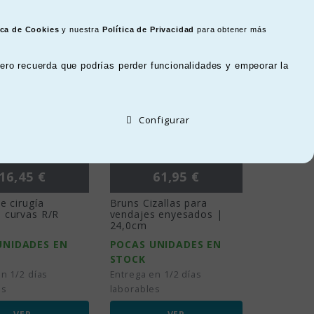
Ordenar por:
ica de Cookies
y nuestra
Política de Privacidad
para obtener más
ero recuerda que podrías perder funcionalidades y empeorar la
Configurar
Precio
Precio
16,45 €
61,95 €
e cirugía
Bruns Cizallas para
 curvas R/R
vendajes enyesados |
24,0cm
UNIDADES EN
POCAS UNIDADES EN
STOCK
n 1/2 días
Entrega en 1/2 días
es
laborables