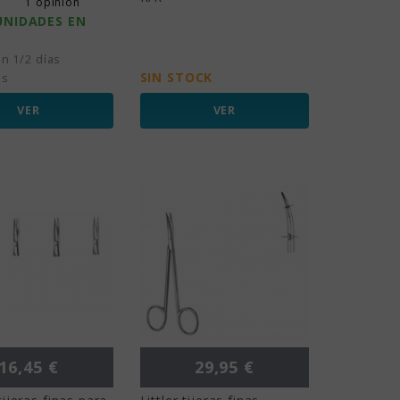
1 opinión
UNIDADES EN
n 1/2 días
SIN STOCK
es
VER
VER
Precio
Precio
16,45 €
29,95 €