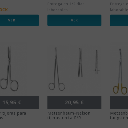
Entrega en 1/2 días
Entrega e
TOCK
laborables
laborabl
VER
VER
Precio
Precio
15,95 €
20,95 €
 tijeras para
Metzenbaum-Nelson
Metzenb
as
tijeras recta R/R
tungste