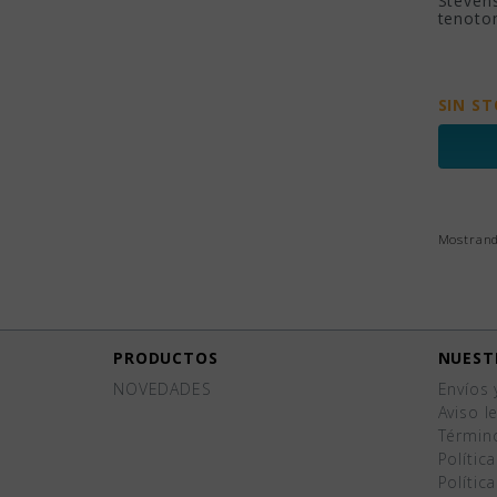
Stevens
tenoto
SIN S
Mostrando
PRODUCTOS
NUEST
NOVEDADES
Envíos 
Aviso l
Términ
Polític
Polític