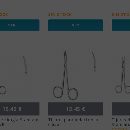
TOCK
SIN STOCK
SIN ST
VER
VER
Precio
Precio
15,45 €
15,45 €
de cirugía Standard
Tijeras para iridectomia
Tijeras d
A/R
curva
Standard