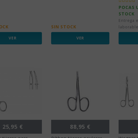
POCAS 
STOCK
Entrega e
TOCK
SIN STOCK
laborabl
VER
VER
Precio
Precio
25,95 €
88,95 €