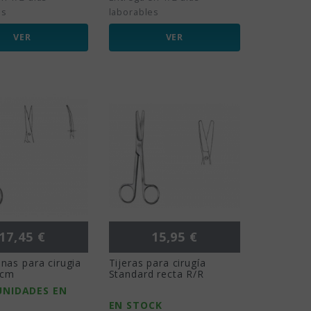
es
laborables
VER
VER
Precio
Precio
17,45 €
15,95 €
inas para cirugia
Tijeras para cirugía
5cm
Standard recta R/R
UNIDADES EN
EN STOCK