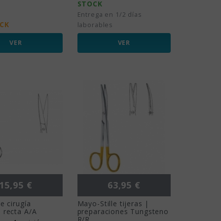
STOCK
Entrega en 1/2 días
OCK
laborables
VER
VER
Precio
Precio
15,95 €
63,95 €
e cirugía
Mayo-Stille tijeras |
 recta A/A
preparaciones Tungsteno
R/R