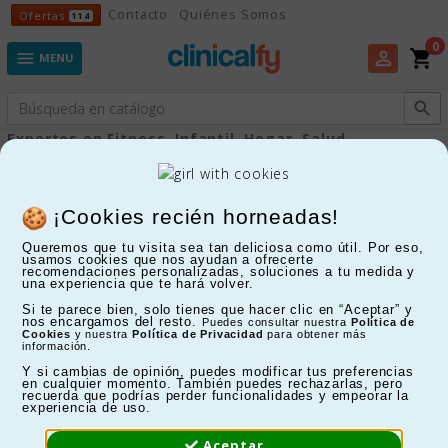
Ofertas
Contacto
Quiénes Somos
Ofertas
114
0
shopping_cart
perm_identity

MENU

Expertos en Fitness, Infantil, Hogar, Salud...
Lámparas lupa
¡Cookies recién horneadas!
Queremos que tu visita sea tan deliciosa como útil. Por eso,
FILTRAR
usamos cookies que nos ayudan a ofrecerte
recomendaciones personalizadas, soluciones a tu medida y
una experiencia que te hará volver.
Mostrando 1-11 de 11 artículo(s)
Si te parece bien, solo tienes que hacer clic en “Aceptar” y
nos encargamos del resto.
Puedes consultar nuestra
Política de
Cookies
y nuestra
Política de Privacidad
para obtener más
información.
Y si cambias de opinión, puedes modificar tus preferencias
en cualquier momento. También puedes rechazarlas, pero
recuerda que podrías perder funcionalidades y empeorar la
experiencia de uso.
Aceptar