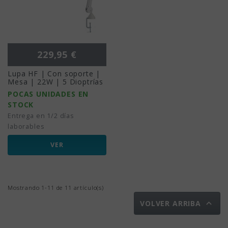
Precio
229,95 €
Lupa HF | Con soporte |
Mesa | 22W | 5 Dioptrías
POCAS UNIDADES EN
STOCK
Entrega en 1/2 días
laborables
VER
Mostrando 1-11 de 11 artículo(s)

VOLVER ARRIBA