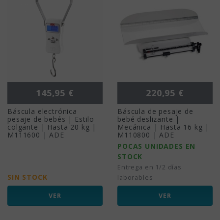
Precio
Precio
145,95 €
220,95 €
Báscula electrónica
Báscula de pesaje de
pesaje de bebés | Estilo
bebé deslizante |
colgante | Hasta 20 kg |
Mecánica | Hasta 16 kg |
M111600 | ADE
M110800 | ADE
POCAS UNIDADES EN
STOCK
Entrega en 1/2 días
SIN STOCK
laborables
VER
VER