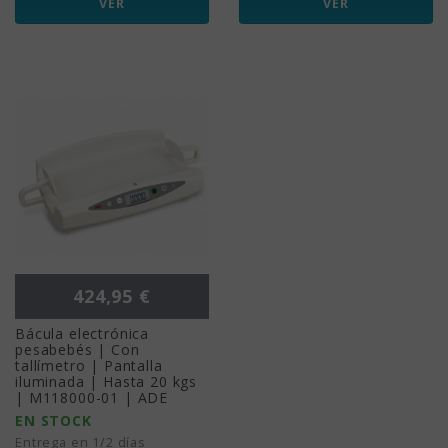
VER
VER
Precio
424,95 €
Bácula electrónica
pesabebés | Con
tallímetro | Pantalla
iluminada | Hasta 20 kgs
| M118000-01 | ADE
EN STOCK
Entrega en 1/2 días