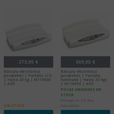
Precio
Precio
273,95 €
369,95 €
Báscula electrónica
Báscula electrónica
pesabebés | Pantalla LCD
pesabebés | Pantalla
| Hasta 20 kg | M118600
iluminada | Hasta 20 kgs
| ADE
| M118000 | ADE
POCAS UNIDADES EN
STOCK
Entrega en 1/2 días
SIN STOCK
laborables