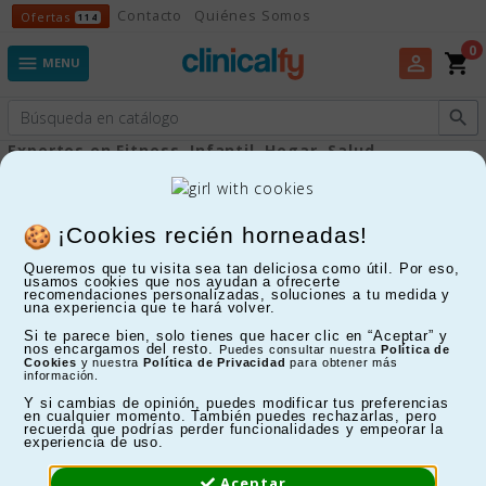
Ofertas
Contacto
Quiénes Somos
Ofertas
114
0
shopping_cart
perm_identity

MENU

Expertos en Fitness, Infantil, Hogar, Salud...
Pesabebés
¡Cookies recién horneadas!
Queremos que tu visita sea tan deliciosa como útil. Por eso,
FILTRAR
usamos cookies que nos ayudan a ofrecerte
recomendaciones personalizadas, soluciones a tu medida y
una experiencia que te hará volver.
Mostrando 1-9 de 9 artículo(s)
Si te parece bien, solo tienes que hacer clic en “Aceptar” y
nos encargamos del resto.
Puedes consultar nuestra
Política de
Cookies
y nuestra
Política de Privacidad
para obtener más
información.
Y si cambias de opinión, puedes modificar tus preferencias
en cualquier momento. También puedes rechazarlas, pero
recuerda que podrías perder funcionalidades y empeorar la
experiencia de uso.
Aceptar