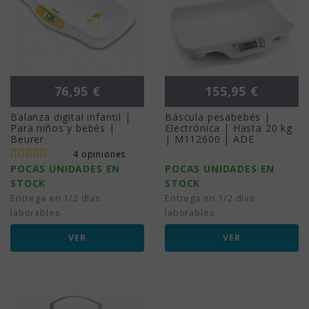
Precio
Precio
76,95 €
155,95 €
Balanza digital infantil |
Báscula pesabebés |
Para niños y bebés |
Electrónica | Hasta 20 kg
Beurer
| M112600 | ADE
4 opiniones
POCAS UNIDADES EN
POCAS UNIDADES EN
STOCK
STOCK
Entrega en 1/2 días
Entrega en 1/2 días
laborables
laborables
VER
VER