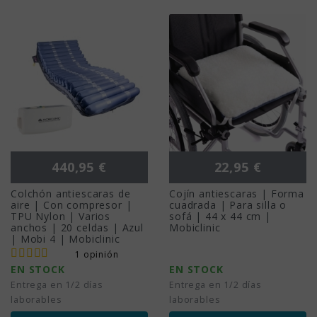
Precio
Precio
440,95 €
22,95 €
Colchón antiescaras de
Cojín antiescaras | Forma
aire | Con compresor |
cuadrada | Para silla o
TPU Nylon | Varios
sofá | 44 x 44 cm |
anchos | 20 celdas | Azul
Mobiclinic
| Mobi 4 | Mobiclinic
1 opinión
EN STOCK
EN STOCK
Entrega en 1/2 días
Entrega en 1/2 días
laborables
laborables