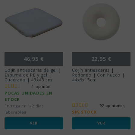
Precio
Precio
46,95 €
22,95 €
Cojín antiescaras de gel |
Cojín antiescaras |
Espuma de PE y gel |
Redondo | Con hueco |
Cuadrado | 43x43 cm
44x9x15cm
1 opinión
POCAS UNIDADES EN
STOCK
92 opiniones
Entrega en 1/2 días
SIN STOCK
laborables
VER
VER