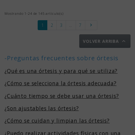
Mostrando 1-24 de 145 artículo(s)
Siguiente
1
2
3
…
7


VOLVER ARRIBA
-Preguntas frecuentes sobre órtesis
¿Qué es una órtesis y para qué se utiliza?
¿Cómo se selecciona la órtesis adecuada?
¿Cuánto tiempo se debe usar una órtesis?
¿Son ajustables las órtesis?
¿Cómo se cuidan y limpian las órtesis?
¿Puedo realizar actividades físicas con una