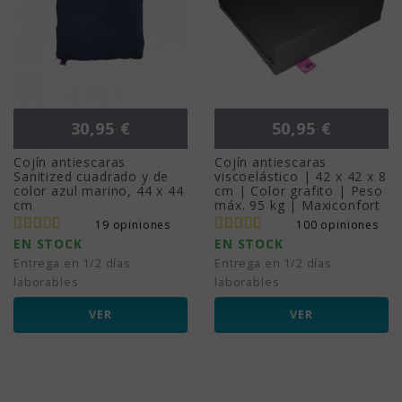
Precio
Precio
30,95 €
50,95 €
Cojín antiescaras
Cojín antiescaras
Sanitized cuadrado y de
viscoelástico | 42 x 42 x 8
color azul marino, 44 x 44
cm | Color grafito | Peso
cm
máx. 95 kg | Maxiconfort
19 opiniones
100 opiniones
EN STOCK
EN STOCK
Entrega en 1/2 días
Entrega en 1/2 días
laborables
laborables
VER
VER