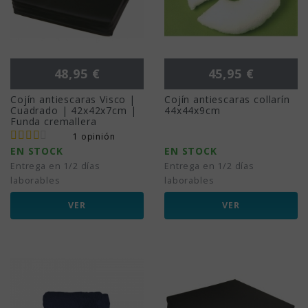
Precio
Precio
48,95 €
45,95 €
Cojín antiescaras Visco |
Cojín antiescaras collarín
Cuadrado | 42x42x7cm |
44x44x9cm
Funda cremallera
1 opinión
EN STOCK
EN STOCK
Entrega en 1/2 días
Entrega en 1/2 días
laborables
laborables
VER
VER