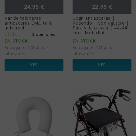
Precio
Precio
24,95 €
22,95 €
Par de taloneras
Cojín antiescaras |
antiescaras EMO talla
Redondo | Con agujero |
universal
Para silla o sofá | 44x44
cm | Mobiclinic
3 opiniones
EN STOCK
EN STOCK
Entrega en 1/2 días
Entrega en 1/2 días
laborables
laborables
VER
VER