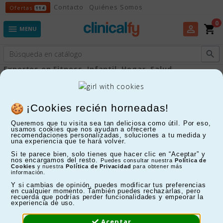
Ofertas
Contacto
Quiénes Somos
Ofertas
114
0
shopping_cart
perm_identity

MENU

Expertos en Fitness, Infantil, Hogar, Salud...
Antiescaras
¡Cookies recién horneadas!
Queremos que tu visita sea tan deliciosa como útil. Por eso,
FILTRAR
usamos cookies que nos ayudan a ofrecerte
recomendaciones personalizadas, soluciones a tu medida y
una experiencia que te hará volver.
Mostrando 1-24 de 145 artículo(s)
Si te parece bien, solo tienes que hacer clic en “Aceptar” y
nos encargamos del resto.
Puedes consultar nuestra
Política de
10%
Cookies
y nuestra
Política de Privacidad
para obtener más
información.
Y si cambias de opinión, puedes modificar tus preferencias
en cualquier momento. También puedes rechazarlas, pero
recuerda que podrías perder funcionalidades y empeorar la
experiencia de uso.
Aceptar