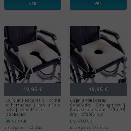
VER
VER
Precio
Precio
19,95 €
19,95 €
Cojín antiescaras | Forma
Cojín antiescaras |
de herradura | Para silla o
Cuadrado | Con agujero |
sofá | 44 x 44 cm |
Para silla o sofá | 40 x 38
Mobiclinic
cm | Mobiclinic
EN STOCK
EN STOCK
Entrega en 1/2 días
Entrega en 1/2 días