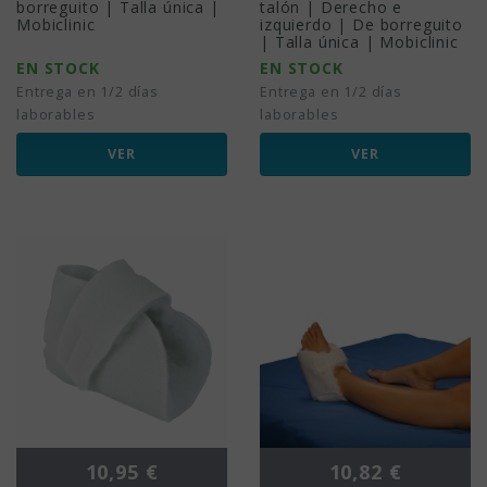
borreguito | Talla única |
talón | Derecho e
Mobiclinic
izquierdo | De borreguito
| Talla única | Mobiclinic
EN STOCK
EN STOCK
Entrega en 1/2 días
Entrega en 1/2 días
laborables
laborables
VER
VER
Precio
Precio
10,95 €
10,82 €