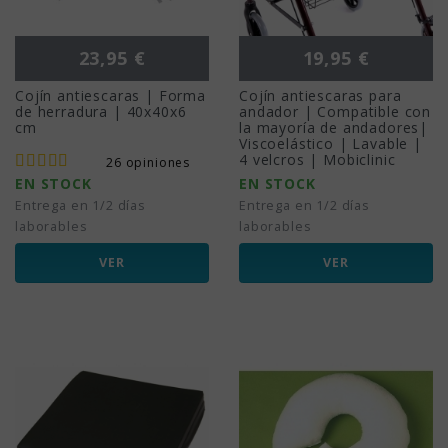
Precio
Precio
23,95 €
19,95 €
Cojín antiescaras | Forma
Cojín antiescaras para
de herradura | 40x40x6
andador | Compatible con
cm
la mayoría de andadores|
Viscoelástico | Lavable |
4 velcros | Mobiclinic
26 opiniones
EN STOCK
EN STOCK
Entrega en 1/2 días
Entrega en 1/2 días
laborables
laborables
VER
VER