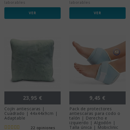
laborables
laborables
VER
VER
Precio
Precio
23,95 €
9,45 €
Cojín antiescaras |
Pack de protectores
Cuadrado | 44x44x9cm |
antiescaras para codo o
Adaptable
talón | Derecho e
izquierdo | Algodón |
Talla única | Mobiclinic
22 opiniones