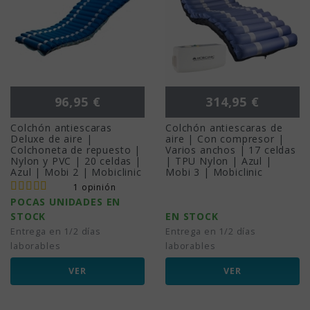
Precio
Precio
96,95 €
314,95 €
Colchón antiescaras
Colchón antiescaras de
Deluxe de aire |
aire | Con compresor |
Colchoneta de repuesto |
Varios anchos | 17 celdas
Nylon y PVC | 20 celdas |
| TPU Nylon | Azul |
Azul | Mobi 2 | Mobiclinic
Mobi 3 | Mobiclinic
1 opinión
POCAS UNIDADES EN
STOCK
EN STOCK
Entrega en 1/2 días
Entrega en 1/2 días
laborables
laborables
VER
VER