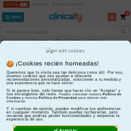
Ofertas
Contacto
Quiénes Somos
Ofertas
114
0
shopping_cart
perm_identity

MENU

Expertos en Fitness, Infantil, Hogar, Salud...
Sillones estética
¡Cookies recién horneadas!
Queremos que tu visita sea tan deliciosa como útil. Por eso,
FILTRAR
usamos cookies que nos ayudan a ofrecerte
recomendaciones personalizadas, soluciones a tu medida y
una experiencia que te hará volver.
Mostrando 1-3 de 3 artículo(s)
Si te parece bien, solo tienes que hacer clic en “Aceptar” y
nos encargamos del resto.
Puedes consultar nuestra
Política de
Cookies
y nuestra
Política de Privacidad
para obtener más
información.
Y si cambias de opinión, puedes modificar tus preferencias
en cualquier momento. También puedes rechazarlas, pero
recuerda que podrías perder funcionalidades y empeorar la
experiencia de uso.
Aceptar