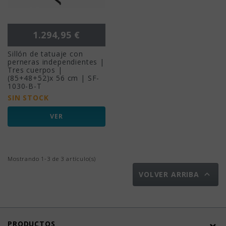
Precio
1.294,95 €
Sillón de tatuaje con
perneras independientes |
Tres cuerpos |
(85+48+52)x 56 cm | SF-
1030-B-T
SIN STOCK
VER
Mostrando 1-3 de 3 artículo(s)

VOLVER ARRIBA
PRODUCTOS