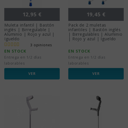
Precio
Precio
12,95 €
19,45 €
Muleta infantil | Bastón
Pack de 2 muletas
inglés | Birregulable |
infantiles | Bastón inglés
Aluminio | Rojo y azul |
| Birregulables | Aluminio
Igueldo
| Rojo y azul | Igueldo
3 opiniones
EN STOCK
EN STOCK
Entrega en 1/2 días
Entrega en 1/2 días
laborables
laborables
VER
VER