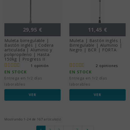
Precio
Precio
29,95 €
11,45 €
Muleta birregulable |
Muleta | Bastón inglés |
Bastón inglés | Codera
Birregulable | Aluminio |
articulada | Aluminio y
Negro | BCR | FORTA
polipropileno | Hasta
150kg | Progress II
1 opinión
2 opiniones
EN STOCK
EN STOCK
Entrega en 1/2 días
Entrega en 1/2 días
laborables
laborables
VER
VER
Mostrando 1-24 de 167 artículo(s)