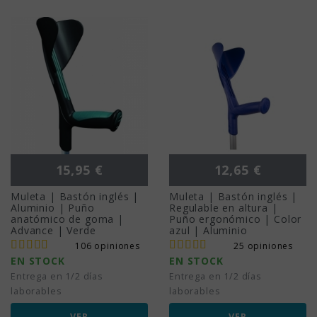
Precio
Precio
15,95 €
12,65 €
Muleta | Bastón inglés |
Muleta | Bastón inglés |
Aluminio | Puño
Regulable en altura |
anatómico de goma |
Puño ergonómico | Color
Advance | Verde
azul | Aluminio
106 opiniones
25 opiniones
EN STOCK
EN STOCK
Entrega en 1/2 días
Entrega en 1/2 días
laborables
laborables
VER
VER