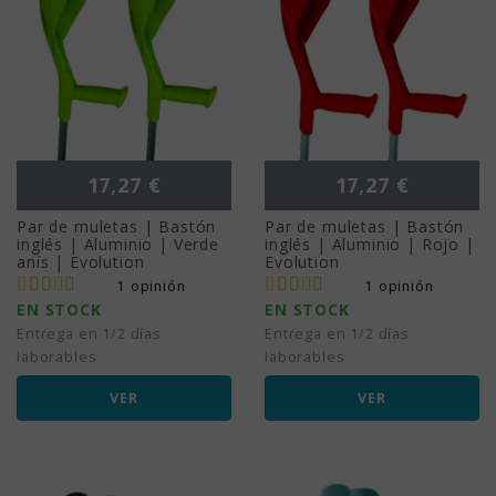
Precio
Precio
17,27 €
17,27 €
Par de muletas | Bastón
Par de muletas | Bastón
inglés | Aluminio | Verde
inglés | Aluminio | Rojo |
anís | Evolution
Evolution
1 opinión
1 opinión
EN STOCK
EN STOCK
Entrega en 1/2 días
Entrega en 1/2 días
laborables
laborables
VER
VER