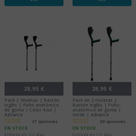
Precio
Precio
28,95 €
28,95 €
Pack 2 Muletas | Bastón
Pack de 2 muletas |
inglés | Puño anatómico
Bastón inglés | Puño
de goma | Color Azul |
anatómico de goma |
Advance
Verde | Advance
37 opiniones
60 opiniones
EN STOCK
EN STOCK
Entrega en 1/2 días
Entrega en 1/2 días