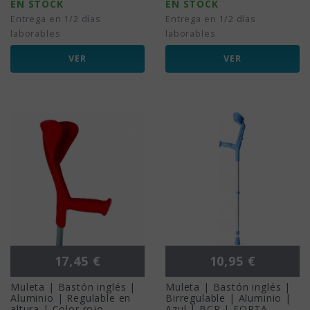
EN STOCK
EN STOCK
Entrega en 1/2 días
Entrega en 1/2 días
laborables
laborables
VER
VER
Precio
Precio
17,45 €
10,95 €
Muleta | Bastón inglés |
Muleta | Bastón inglés |
Aluminio | Regulable en
Birregulable | Aluminio |
altura | Color rojo
Azul | BCR | FORTA