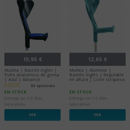
Precio
Precio
15,95 €
12,65 €
Muleta | Bastón inglés |
Muleta | Aluminio |
Puño anatómico de goma
Bastón inglés | Regulable
| Azul | Advance
en altura | Color turquesa
93 opiniones
EN STOCK
EN STOCK
Entrega en 1/2 días
Entrega en 1/2 días
laborables
laborables
VER
VER