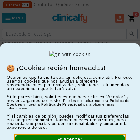
Ofertas
Contacto
Quiénes Somos
Ofertas
114
0
shopping_cart
perm_identity

MENU

Expertos en Fitness, Infantil, Hogar, Salud...
Bastones y Muletas
¡Cookies recién horneadas!
Queremos que tu visita sea tan deliciosa como útil. Por eso,
FILTRAR
usamos cookies que nos ayudan a ofrecerte
recomendaciones personalizadas, soluciones a tu medida y
una experiencia que te hará volver.
Mostrando 1-24 de 167 artículo(s)
Si te parece bien, solo tienes que hacer clic en “Aceptar” y
nos encargamos del resto.
Puedes consultar nuestra
Política de
Cookies
y nuestra
Política de Privacidad
para obtener más
información.
Y si cambias de opinión, puedes modificar tus preferencias
en cualquier momento. También puedes rechazarlas, pero
recuerda que podrías perder funcionalidades y empeorar la
experiencia de uso.
Aceptar