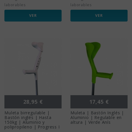
laborables
laborables
VER
VER
Precio
Precio
28,95 €
17,45 €
Muleta birregulable |
Muleta | Bastón Inglés |
Bastón inglés | Hasta
Aluminio | Regulable en
150kg | Aluminio y
altura | Verde Anís
polipropileno | Progress I