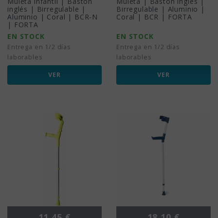
Muleta infantil | Bastón
Muleta | Bastón inglés |
inglés | Birregulable |
Birregulable | Aluminio |
Aluminio | Coral | BCR-N
Coral | BCR | FORTA
| FORTA
EN STOCK
EN STOCK
Entrega en 1/2 días
Entrega en 1/2 días
laborables
laborables
VER
VER
Precio
Precio
11,45 €
18,10 €