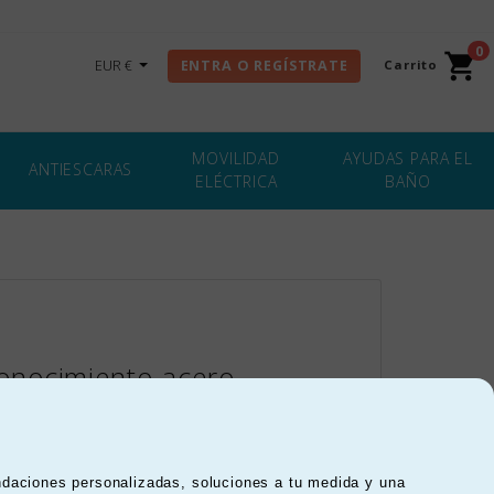
0
shopping_cart
Carrito
EUR €
ENTRA O REGÍSTRATE
MOVILIDAD
AYUDAS PARA EL
ANTIESCARAS
ELÉCTRICA
BAÑO
AYUDAS A LA
VIDA DIARIA
conocimiento-acero-
-piecero-abatible-
 fijas
s especialistas que necesitan hacer uso de
ndaciones personalizadas, soluciones a tu medida y una