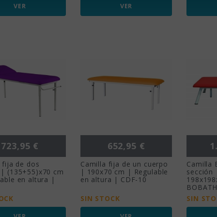
VER
VER
Precio
Precio
Pr
723,95 €
652,95 €
1
 fija de dos
Camilla fija de un cuerpo
Camilla 
 | (135+55)x70 cm
| 190x70 cm | Regulable
sección 
able en altura |
en altura | CDF-10
198x198
0
BOBATH
TOCK
SIN STOCK
SIN ST
VER
VER