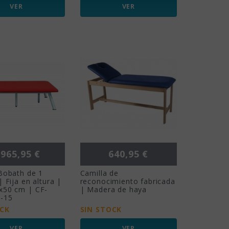
VER
VER
ecio
Precio
.965,95 €
640,95 €
Bobath de 1
Camilla de
| Fija en altura |
reconocimiento fabricada
x50 cm | CF-
| Madera de haya
-15
OCK
SIN STOCK
VER
VER