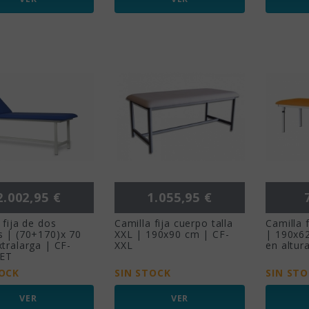
Precio
Precio
P
2.002,95 €
1.055,95 €
 fija de dos
Camilla fija cuerpo talla
Camilla 
s | (70+170)x 70
XXL | 190x90 cm | CF-
| 190x6
tralarga | CF-
XXL
en altur
ET
TOCK
SIN STOCK
SIN ST
VER
VER