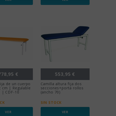
recio
Precio
778,95 €
553,95 €
fija de un cuerpo
Camilla altura fija dos
2 cm | Regulable
secciones+porta rollos
a | CDF-10
(ancho 70)
OCK
SIN STOCK
VER
VER