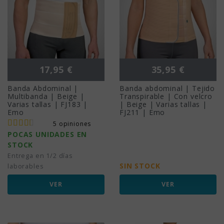
Precio
Precio
17,95 €
35,95 €
Banda Abdominal |
Banda abdominal | Tejido
Multibanda | Beige |
Transpirable | Con velcro
Varias tallas | FJ183 |
| Beige | Varias tallas |
Emo
FJ211 | Emo
5 opiniones
POCAS UNIDADES EN
STOCK
Entrega en 1/2 días
SIN STOCK
laborables
VER
VER