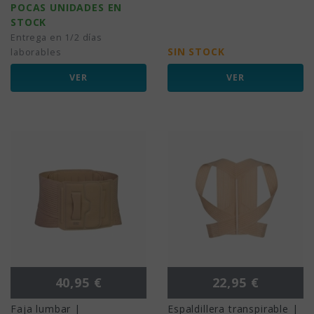
POCAS UNIDADES EN
STOCK
Entrega en 1/2 días
SIN STOCK
laborables
VER
VER
Precio
Precio
40,95 €
22,95 €
Faja lumbar |
Espaldillera transpirable |