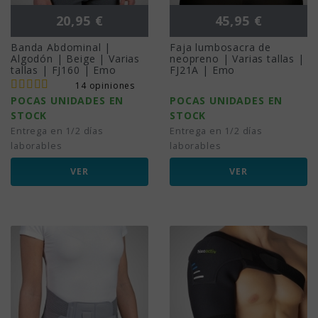
Precio
Precio
20,95 €
45,95 €
Banda Abdominal |
Faja lumbosacra de
Algodón | Beige | Varias
neopreno | Varias tallas |
tallas | FJ160 | Emo
FJ21A | Emo
14 opiniones
POCAS UNIDADES EN
POCAS UNIDADES EN
STOCK
STOCK
Entrega en 1/2 días
Entrega en 1/2 días
laborables
laborables
VER
VER