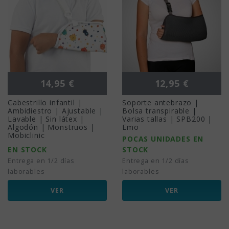
Precio
Precio
14,95 €
12,95 €
Cabestrillo infantil |
Soporte antebrazo |
Ambidiestro | Ajustable |
Bolsa transpirable |
Lavable | Sin látex |
Varias tallas | SPB200 |
Algodón | Monstruos |
Emo
Mobiclinic
POCAS UNIDADES EN
EN STOCK
STOCK
Entrega en 1/2 días
Entrega en 1/2 días
laborables
laborables
VER
VER