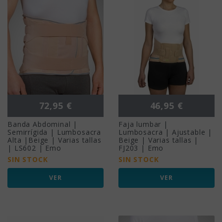
Precio
Precio
72,95 €
46,95 €
Banda Abdominal |
Faja lumbar |
Semirrígida | Lumbosacra
Lumbosacra | Ajustable |
Alta |Beige | Varias tallas
Beige | Varias tallas |
| LS602 | Emo
FJ203 | Emo
SIN STOCK
SIN STOCK
VER
VER