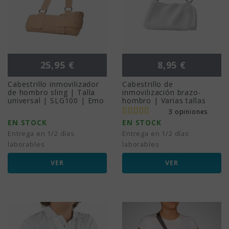
Precio
Precio
25,95 €
8,95 €
Cabestrillo inmovilizador
Cabestrillo de
de hombro sling | Talla
inmovilización brazo-
universal | SLG100 | Emo
hombro | Varias tallas
3 opiniones
EN STOCK
EN STOCK
Entrega en 1/2 días
Entrega en 1/2 días
laborables
laborables
VER
VER