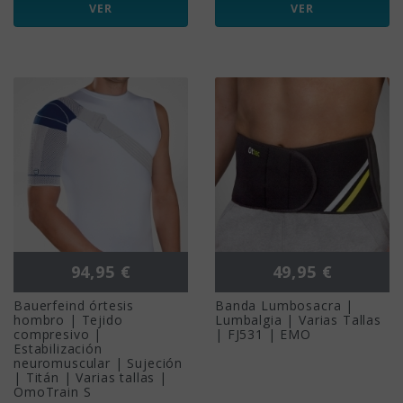
VER
VER
Precio
Precio
94,95 €
49,95 €
Bauerfeind órtesis
Banda Lumbosacra |
hombro | Tejido
Lumbalgia | Varias Tallas
compresivo |
| FJ531 | EMO
Estabilización
neuromuscular | Sujeción
| Titán | Varias tallas |
OmoTrain S