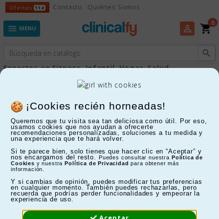
Ofertas
Contacto
Quiénes Somos
Ofertas
114
0
shopping_cart
perm_identity

MENU

Expertos en Fitness, Infantil, Hogar, Salud...
Espalda y hombro
¡Cookies recién horneadas!
Queremos que tu visita sea tan deliciosa como útil. Por eso,
FILTRAR
usamos cookies que nos ayudan a ofrecerte
recomendaciones personalizadas, soluciones a tu medida y
una experiencia que te hará volver.
Mostrando 1-24 de 59 artículo(s)
Si te parece bien, solo tienes que hacer clic en “Aceptar” y
nos encargamos del resto.
Puedes consultar nuestra
Política de
Cookies
y nuestra
Política de Privacidad
para obtener más
información.
Y si cambias de opinión, puedes modificar tus preferencias
en cualquier momento. También puedes rechazarlas, pero
recuerda que podrías perder funcionalidades y empeorar la
experiencia de uso.
Aceptar