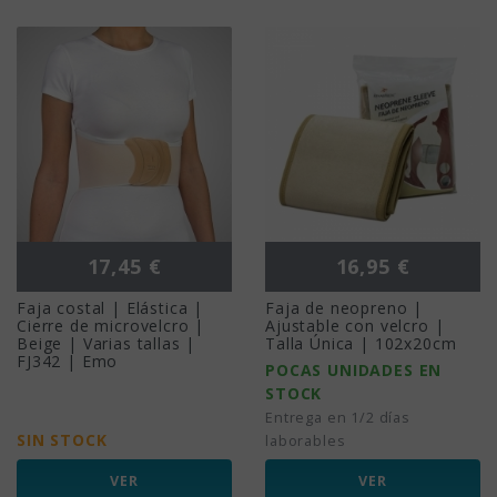
Precio
Precio
17,45 €
16,95 €
Faja costal | Elástica |
Faja de neopreno |
Cierre de microvelcro |
Ajustable con velcro |
Beige | Varias tallas |
Talla Única | 102x20cm
FJ342 | Emo
POCAS UNIDADES EN
STOCK
Entrega en 1/2 días
SIN STOCK
laborables
VER
VER