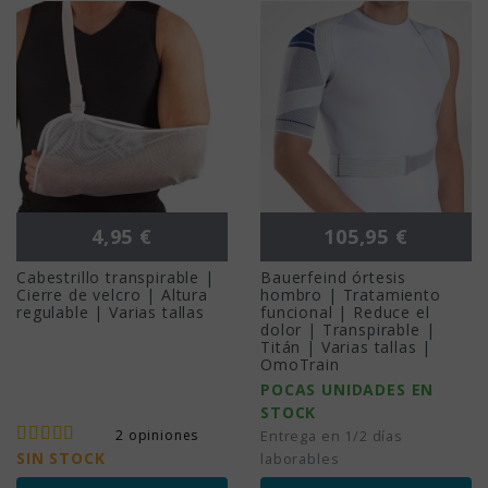
Precio
Precio
4,95 €
105,95 €
Cabestrillo transpirable |
Bauerfeind órtesis
Cierre de velcro | Altura
hombro | Tratamiento
regulable | Varias tallas
funcional | Reduce el
dolor | Transpirable |
Titán | Varias tallas |
OmoTrain
POCAS UNIDADES EN
STOCK
2 opiniones
Entrega en 1/2 días
SIN STOCK
laborables