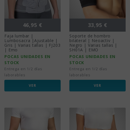
Precio
Precio
46,95 €
33,95 €
Faja lumbar |
Soporte de hombro
Lumbosacra |Ajustable |
bilateral | Neoactiv |
Gris | Varias tallas | FJ203
Negro | Varias tallas |
| Emo
SH01A | EMO
POCAS UNIDADES EN
POCAS UNIDADES EN
STOCK
STOCK
Entrega en 1/2 días
Entrega en 1/2 días
laborables
laborables
VER
VER