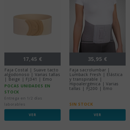
Precio
Precio
17,45 €
35,95 €
Faja Costal | Suave tacto
Faja sacrolumbar |
algodonoso | Varias tallas
Lumback Fresh | Elástica
| Beige | FJ341 | Emo
y transpirable |
Hipoalergénica | Varias
POCAS UNIDADES EN
tallas | FJ200 | Emo
STOCK
Entrega en 1/2 días
SIN STOCK
laborables
VER
VER