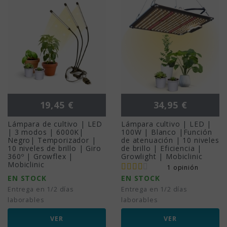
Precio
Precio
19,45 €
34,95 €
Lámpara de cultivo | LED
Lámpara cultivo | LED |
| 3 modos | 6000K|
100W | Blanco |Función
Negro| Temporizador |
de atenuación | 10 niveles
10 niveles de brillo | Giro
de brillo | Eficiencia |
360º | Growflex |
Growlight | Mobiclinic
Mobiclinic
1 opinión
EN STOCK
EN STOCK
Entrega en 1/2 días
Entrega en 1/2 días
laborables
laborables
VER
VER