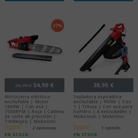
27%
Precio base
Precio
Precio
54,90 €
38,95 €
75,70 €
Motosierra eléctrica
Sopladora aspiradora
enchufable | Motor
enchufable | 900W | 3 en
1800W | Con asa |
1 | Tritura | Con asa para
7500RPM | Roja | Cadena
hombro | 6 velocidades |
de corte de precisión |
Mobiclean | Mobiclinic
Timberpro | Mobiclinic
2 opiniones
1 opinión
EN STOCK
EN STOCK