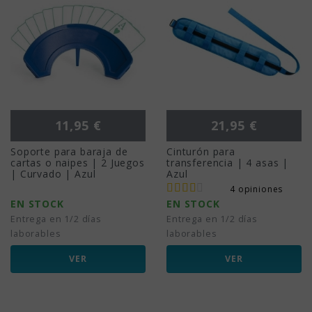
Precio
Precio
11,95 €
21,95 €
Soporte para baraja de
Cinturón para
cartas o naipes | 2 Juegos
transferencia | 4 asas |
| Curvado | Azul
Azul
4 opiniones
EN STOCK
EN STOCK
Entrega en 1/2 días
Entrega en 1/2 días
laborables
laborables
VER
VER