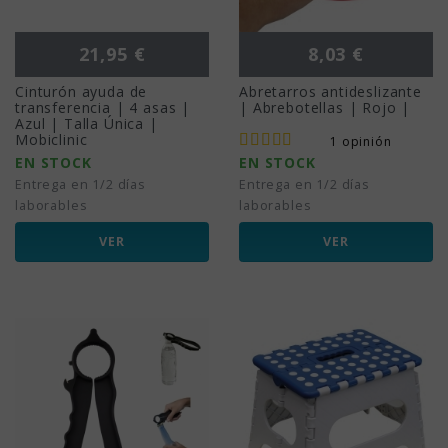
Precio
Precio
21,95 €
8,03 €
Cinturón ayuda de
Abretarros antideslizante
transferencia | 4 asas |
| Abrebotellas | Rojo |
Azul | Talla Única |
Mobiclinic
1 opinión
EN STOCK
EN STOCK
Entrega en 1/2 días
Entrega en 1/2 días
laborables
laborables
VER
VER