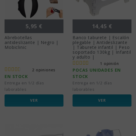
Precio
Precio
5,95 €
14,45 €
Abrebotellas
Banco taburete | Escalón
antideslizante | Negro |
plegable | Antideslizante
Mobiclinic
| Taburete infantil | Peso
soportado 130kg | Infantil
y adulto |
1 opinión
POCAS UNIDADES EN
2 opiniones
EN STOCK
STOCK
Entrega en 1/2 días
Entrega en 1/2 días
laborables
laborables
VER
VER