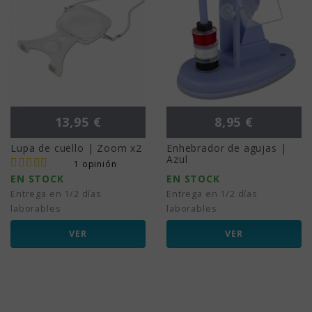
Precio
Precio
13,95 €
8,95 €
Lupa de cuello | Zoom x2
Enhebrador de agujas |
Azul
1 opinión
EN STOCK
EN STOCK
Entrega en 1/2 días
Entrega en 1/2 días
laborables
laborables
VER
VER