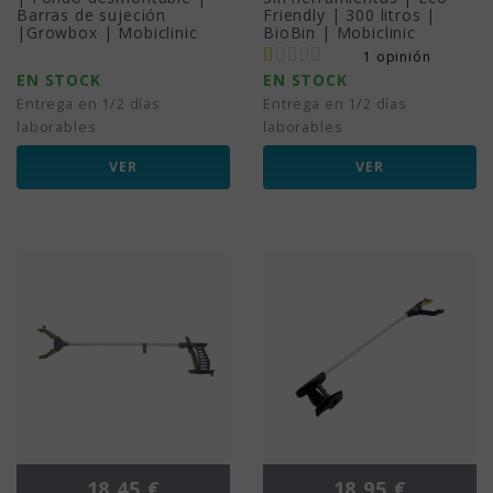
Barras de sujeción
Friendly | 300 litros |
|Growbox | Mobiclinic
BioBin | Mobiclinic
1 opinión
EN STOCK
EN STOCK
Entrega en 1/2 días
Entrega en 1/2 días
laborables
laborables
VER
VER
Precio
Precio
18,45 €
18,95 €