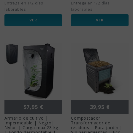
Entrega en 1/2 días
Entrega en 1/2 días
laborables
laborables
VER
VER
Precio
Precio
57,95 €
39,95 €
Armario de cultivo |
Compostador |
Impermeable | Negro|
Transformador de
Nylon | Carga max.28 kg
residuos | Para jardín |
| Fondo desmontable |
Sin herramientas | Eco-