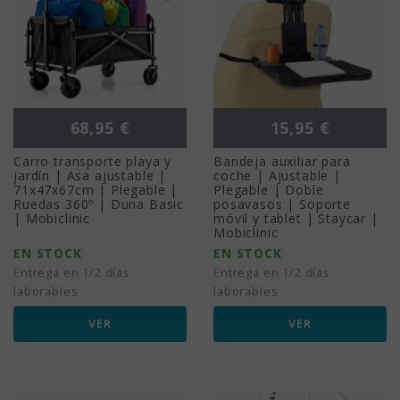
Precio
Precio
68,95 €
15,95 €
Carro transporte playa y
Bandeja auxiliar para
jardín | Asa ajustable |
coche | Ajustable |
71x47x67cm | Plegable |
Plegable | Doble
Ruedas 360º | Duna Basic
posavasos | Soporte
| Mobiclinic
móvil y tablet | Staycar |
Mobiclinic
EN STOCK
EN STOCK
Entrega en 1/2 días
Entrega en 1/2 días
laborables
laborables
VER
VER