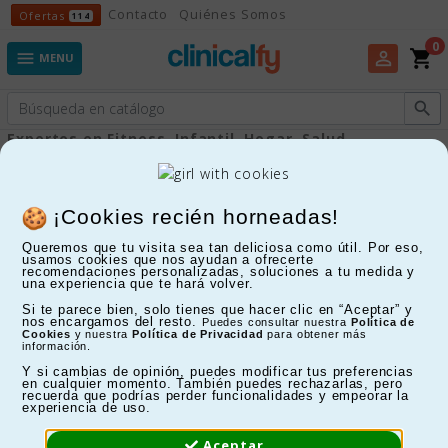
Ofertas
Contacto
Quiénes Somos
Ofertas
114
0
shopping_cart
perm_identity

MENU

Expertos en Fitness, Infantil, Hogar, Salud...
Hogar
¡Cookies recién horneadas!
Queremos que tu visita sea tan deliciosa como útil. Por eso,
FILTRAR
usamos cookies que nos ayudan a ofrecerte
recomendaciones personalizadas, soluciones a tu medida y
una experiencia que te hará volver.
Mostrando 1-24 de 104 artículo(s)
Si te parece bien, solo tienes que hacer clic en “Aceptar” y
nos encargamos del resto.
Puedes consultar nuestra
Política de
Cookies
y nuestra
Política de Privacidad
para obtener más
información.
Y si cambias de opinión, puedes modificar tus preferencias
en cualquier momento. También puedes rechazarlas, pero
recuerda que podrías perder funcionalidades y empeorar la
experiencia de uso.
Aceptar