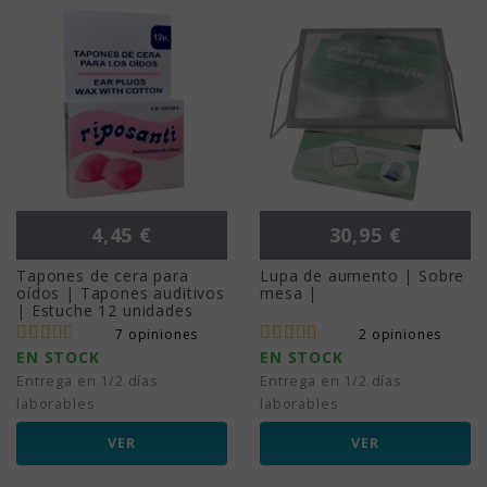
Precio
Precio
4,45 €
30,95 €
Tapones de cera para
Lupa de aumento | Sobre
oídos | Tapones auditivos
mesa |
| Estuche 12 unidades
7 opiniones
2 opiniones
EN STOCK
EN STOCK
Entrega en 1/2 días
Entrega en 1/2 días
laborables
laborables
VER
VER