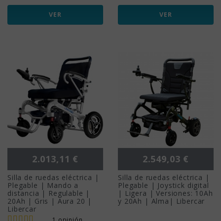
VER
VER
Precio
Precio
2.013,11 €
2.549,03 €
Silla de ruedas eléctrica |
Silla de ruedas eléctrica |
Plegable | Mando a
Plegable | Joystick digital
distancia | Regulable |
| Ligera | Versiones: 10Ah
20Ah | Gris | Aura 20 |
y 20Ah | Alma| Libercar
Libercar
1 opinión