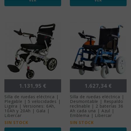
VER
VER
Precio
Precio
1.131,95 €
1.627,34 €
Silla de ruedas eléctrica |
Silla de ruedas eléctrica |
Plegable | 5 velocidades |
Desmontable | Respaldo
Ligera | Versiones: 6Ah,
reclinable | 2 baterías 36
10Ah y 20Ah | Gala |
Ah cada una | Azul |
Libercar
Emblema | Libercar
SIN STOCK
SIN STOCK