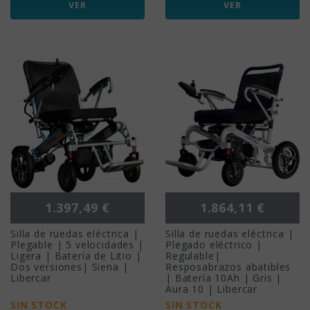
VER
VER
Precio
Precio
1.397,49 €
1.864,11 €
Silla de ruedas eléctrica |
Silla de ruedas eléctrica |
Plegable | 5 velocidades |
Plegado eléctrico |
Ligera | Batería de Litio |
Regulable|
Dos versiones| Siena |
Resposabrazos abatibles
Libercar
| Batería 10Ah | Gris |
Aura 10 | Libercar
SIN STOCK
SIN STOCK