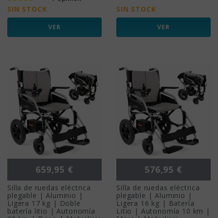
SIN STOCK
SIN STOCK
VER
VER
Precio
Precio
659,95 €
576,95 €
Silla de ruedas eléctrica
Silla de ruedas eléctrica
plegable | Aluminio |
plegable | Aluminio |
Ligera 17 kg | Doble
Ligera 16 kg | Batería
batería litio | Autonomía
Litio | Autonomía 10 km |