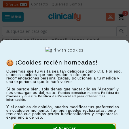
Ofertas
Contacto
Quiénes Somos
Ofertas
114
0
shopping_cart
perm_identity

MENU

Expertos en Fitness, Infantil, Hogar, Salud...
Sillas de ruedas eléctricas
¡Cookies recién horneadas!
Queremos que tu visita sea tan deliciosa como útil. Por eso,
FILTRAR
usamos cookies que nos ayudan a ofrecerte
recomendaciones personalizadas, soluciones a tu medida y
una experiencia que te hará volver.
Mostrando 1-18 de 18 artículo(s)
Si te parece bien, solo tienes que hacer clic en “Aceptar” y
nos encargamos del resto.
Puedes consultar nuestra
Política de
Cookies
y nuestra
Política de Privacidad
para obtener más
información.
Y si cambias de opinión, puedes modificar tus preferencias
en cualquier momento. También puedes rechazarlas, pero
recuerda que podrías perder funcionalidades y empeorar la
experiencia de uso.
Aceptar