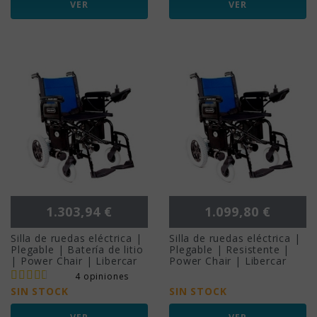
VER
VER
Precio
Precio
1.303,94 €
1.099,80 €
Silla de ruedas eléctrica |
Silla de ruedas eléctrica |
Plegable | Batería de litio
Plegable | Resistente |
| Power Chair | Libercar
Power Chair | Libercar
4 opiniones
SIN STOCK
SIN STOCK