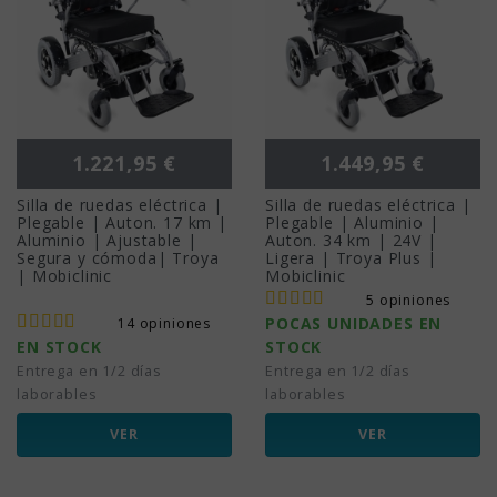
Precio
Precio
1.221,95 €
1.449,95 €
Silla de ruedas eléctrica |
Silla de ruedas eléctrica |
Plegable | Auton. 17 km |
Plegable | Aluminio |
Aluminio | Ajustable |
Auton. 34 km | 24V |
Segura y cómoda| Troya
Ligera | Troya Plus |
| Mobiclinic
Mobiclinic
5 opiniones
POCAS UNIDADES EN
14 opiniones
EN STOCK
STOCK
Entrega en 1/2 días
Entrega en 1/2 días
laborables
laborables
VER
VER