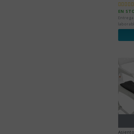
EN ST
Entrega
laborab
Asiento