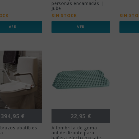
personas encamadas |
Jube
TOCK
SIN STOCK
SIN ST
VER
VER
Precio
Precio
394,95 €
22,95 €
brazos abatibles
Alfombrilla de goma
pa
antideslizante para
bañera efecto masaje