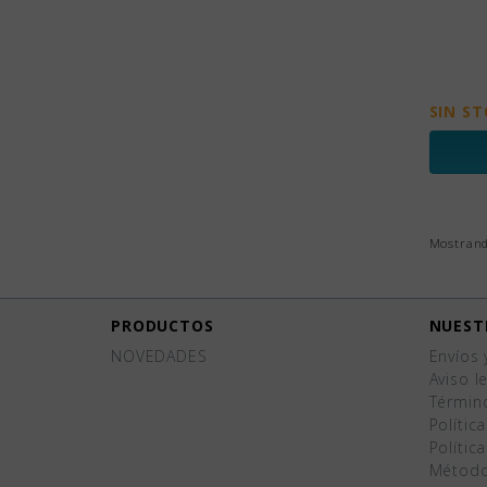
SIN S
Mostrando
PRODUCTOS
NUEST
NOVEDADES
Envíos 
Aviso l
Términ
Polític
Polític
Método