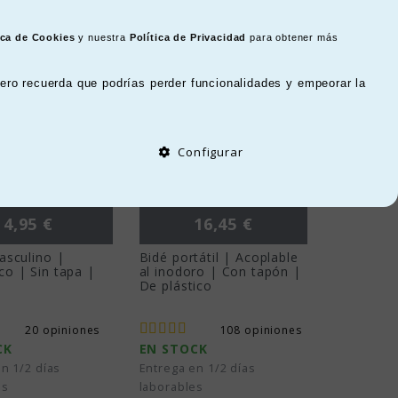
s de goma antideslizantes
,
bidé portátil
,
Ordenar por:
ica de Cookies
y nuestra
Política de Privacidad
para obtener más
ero recuerda que podrías perder funcionalidades y empeorar la
Configurar
Precio
Precio
4,95 €
16,45 €
asculino |
Bidé portátil | Acoplable
o | Sin tapa |
al inodoro | Con tapón |
De plástico
20 opiniones
108 opiniones
CK
EN STOCK
n 1/2 días
Entrega en 1/2 días
es
laborables