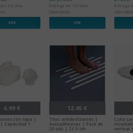
 en 1/2 días
Entrega en 1/2 días
Entrega e
les
laborables
laborabl
VER
VER
Precio
Precio
6,99 €
12,45 €
unisex con tapa |
Tiras antideslizantes |
Cuña san
 | Capacidad 1
Autoadhesivas | Pack de
inoxidab
20 uds | 21.5 cm
vertical