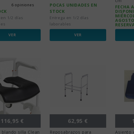
cm
POCAS UNIDADES EN
6 opiniones
FECHA 
OCK
STOCK
DISPONI
MIÉRCOL
 en 1/2 días
Entrega en 1/2 días
AGOSTO
les
laborables
RESERV
VER
VER
Precio
Precio
P
116,95 €
62,95 €
 blando silla Clean
Reposabrazos para
Asiento 