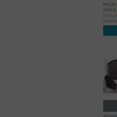
POCAS
STOCK
Entrega
laborab
Respald