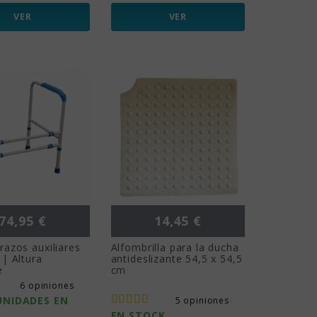
VER
VER
Precio
Precio
74,95 €
14,45 €
azos auxiliares
Alfombrilla para la ducha
| Altura
antideslizante 54,5 x 54,5
e
cm
6 opiniones
UNIDADES EN
5 opiniones
EN STOCK