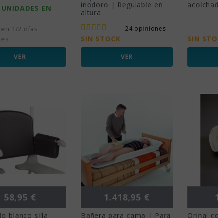
inodoro | Regulable en
acolcha
 UNIDADES EN
altura
24 opiniones
 en 1/2 días
SIN STOCK
SIN ST
les
VER
VER
Precio
Precio
P
58,95 €
1.418,95 €
o blanco silla
Bañera para cama | Para
Orinal c