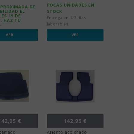
POCAS UNIDADES EN
APROXIMADA DE
BILIDAD EL
STOCK
ES 19 DE
Entrega en 1/2 días
. HAZ TU
laborables
A.
VER
VER
recio
Precio
142,95 €
142,95 €
cerrado
Asiento acolchado