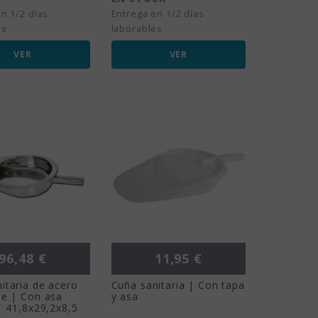
n 1/2 días
Entrega en 1/2 días
es
laborables
VER
VER
Precio
Precio
96,48 €
11,95 €
itaria de acero
Cuña sanitaria | Con tapa
le | Con asa
y asa
 | 41,8x29,2x8,5