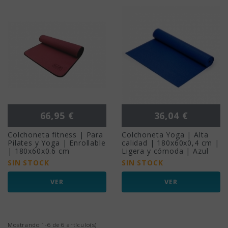
Precio
Precio
66,95 €
36,04 €
Colchoneta fitness | Para
Colchoneta Yoga | Alta
Pilates y Yoga | Enrollable
calidad | 180x60x0,4 cm |
| 180x60x0.6 cm
Ligera y cómoda | Azul
SIN STOCK
SIN STOCK
VER
VER
Mostrando 1-6 de 6 artículo(s)