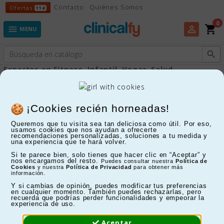
Ofertas
Contacto
Quiénes Somos
Ofertas
114
0
shopping_cart
perm_identity

MENU

Expertos en Fitness, Infantil, Hogar, Salud...
Esterillas
¡Cookies recién horneadas!
Queremos que tu visita sea tan deliciosa como útil. Por eso,
FILTRAR
usamos cookies que nos ayudan a ofrecerte
recomendaciones personalizadas, soluciones a tu medida y
una experiencia que te hará volver.
Mostrando 1-6 de 6 artículo(s)
Si te parece bien, solo tienes que hacer clic en “Aceptar” y
nos encargamos del resto.
Puedes consultar nuestra
Política de
13%
Cookies
y nuestra
Política de Privacidad
para obtener más
información.
Y si cambias de opinión, puedes modificar tus preferencias
en cualquier momento. También puedes rechazarlas, pero
recuerda que podrías perder funcionalidades y empeorar la
experiencia de uso.
Aceptar