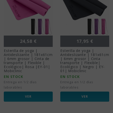
Precio
Precio
24,58 €
17,95 €
Esterilla de yoga |
Esterilla de yoga |
Antideslizante | 181x61cm
Antideslizante | 181x61cm
| 6mm grosor | Cinta de
| 6mm grosor | Cinta
transporte | Flexible |
transporte | Flexible|
Ecológico| Rosa |EY-01|
Ecológico | Negro | EY-
Mobiclinic
01| Mobiclinic
EN STOCK
EN STOCK
Entrega en 1/2 días
Entrega en 1/2 días
laborables
laborables
VER
VER