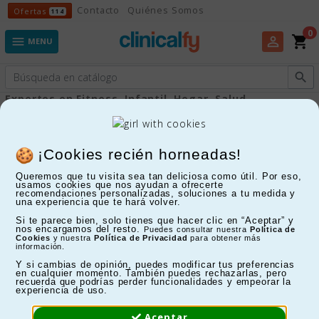
Ofertas
Contacto
Quiénes Somos
Ofertas
114
0
shopping_cart
perm_identity

MENU

Expertos en Fitness, Infantil, Hogar, Salud...
¡Cookies recién horneadas!
Queremos que tu visita sea tan deliciosa como útil. Por eso,
usamos cookies que nos ayudan a ofrecerte
recomendaciones personalizadas, soluciones a tu medida y
una experiencia que te hará volver.
Si te parece bien, solo tienes que hacer clic en “Aceptar” y
nos encargamos del resto.
Puedes consultar nuestra
Política de
Cookies
y nuestra
Política de Privacidad
para obtener más
información.
Y si cambias de opinión, puedes modificar tus preferencias
en cualquier momento. También puedes rechazarlas, pero
recuerda que podrías perder funcionalidades y empeorar la
experiencia de uso.
Aceptar