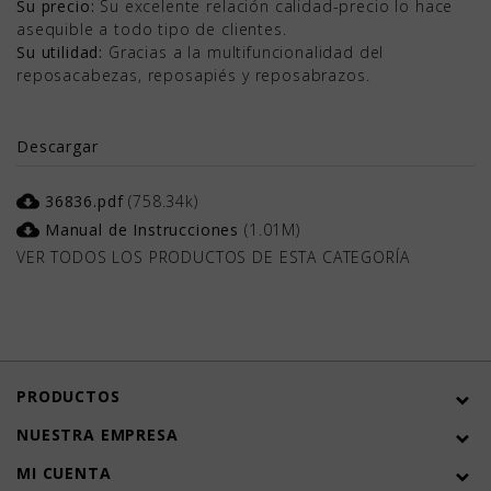
Su precio:
Su excelente relación calidad-precio lo hace
asequible a todo tipo de clientes.
Su utilidad:
Gracias a la multifuncionalidad del
reposacabezas, reposapiés y reposabrazos.
Descargar
cloud_download
36836.pdf
(758.34k)
cloud_download
Manual de Instrucciones
(1.01M)
VER TODOS LOS PRODUCTOS DE ESTA CATEGORÍA
PRODUCTOS
NUESTRA EMPRESA
MI CUENTA