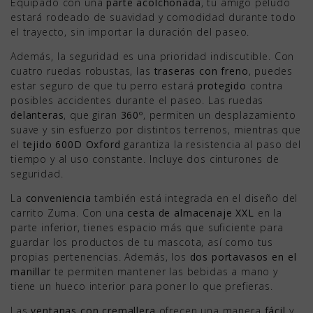
Equipado con una
parte acolchonada
, tu amigo peludo
estará rodeado de suavidad y comodidad durante todo
el trayecto, sin importar la duración del paseo.
Además, la seguridad es una prioridad indiscutible. Con
cuatro ruedas robustas, las
traseras con freno
, puedes
estar seguro de que tu perro estará
protegido
contra
posibles accidentes durante el paseo. Las ruedas
delanteras
, que giran
360º
, permiten un desplazamiento
suave y sin esfuerzo por distintos terrenos, mientras que
el
tejido 600D Oxford
garantiza la resistencia al paso del
tiempo y al uso constante. Incluye dos cinturones de
seguridad.
La
conveniencia
también está integrada en el diseño del
carrito Zuma. Con una
cesta de almacenaje
XXL
en la
parte inferior, tienes espacio más que suficiente para
guardar los productos de tu mascota, así como tus
propias pertenencias. Además, los
dos portavasos en el
manillar
te permiten mantener las bebidas a mano y
tiene un hueco interior para poner lo que prefieras.
Las
ventanas con cremallera
ofrecen una manera
fácil
y